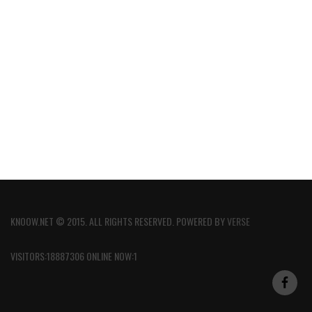
KNOOW.NET © 2015. ALL RIGHTS RESERVED. POWERED BY
VERSE
VISITORS:18887306 ONLINE NOW:1