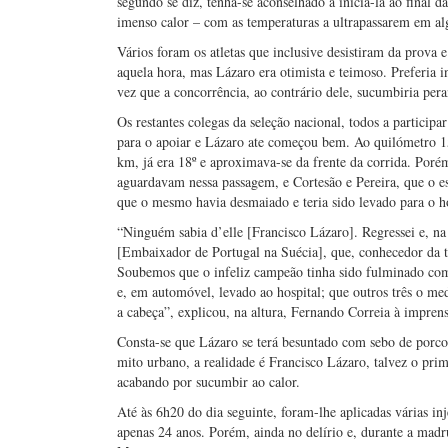
segundo se diz, tenha-se aconselhado a iniciá-la ao final 
imenso calor – com as temperaturas a ultrapassarem em al
Vários foram os atletas que inclusive desistiram da prova 
aquela hora, mas Lázaro era otimista e teimoso. Preferia in
vez que a concorrência, ao contrário dele, sucumbiria peran
Os restantes colegas da seleção nacional, todos a particip
para o apoiar e Lázaro ate começou bem. Ao quilómetro 15
km, já era 18º e aproximava-se da frente da corrida. Por
aguardavam nessa passagem, e Cortesão e Pereira, que o e
que o mesmo havia desmaiado e teria sido levado para o ho
“Ninguém sabia d’elle [Francisco Lázaro]. Regressei e, n
[Embaixador de Portugal na Suécia], que, conhecedor da t
Soubemos que o infeliz campeão tinha sido fulminado com 
e, em automóvel, levado ao hospital; que outros três o me
a cabeça”, explicou, na altura, Fernando Correia à imprens
Consta-se que Lázaro se terá besuntado com sebo de porco a
mito urbano, a realidade é Francisco Lázaro, talvez o prim
acabando por sucumbir ao calor.
Até às 6h20 do dia seguinte, foram-lhe aplicadas várias i
apenas 24 anos. Porém, ainda no delírio e, durante a mad