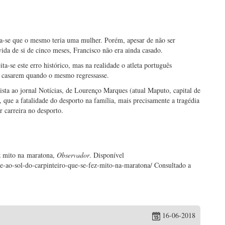
va-se que o mesmo teria uma mulher. Porém, apesar de não ser
da de si de cinco meses, Francisco não era ainda casado.
a-se este erro histórico, mas na realidade o atleta português
e casarem quando o mesmo regressasse.
ista ao jornal Notícias, de Lourenço Marques (atual Maputo, capital de
ue a fatalidade do desporto na família, mais precisamente a tragédia
r carreira no desporto.
ez mito na maratona,
Observador
. Disponível
rte-ao-sol-do-carpinteiro-que-se-fez-mito-na-maratona/ Consultado a
16-06-2018