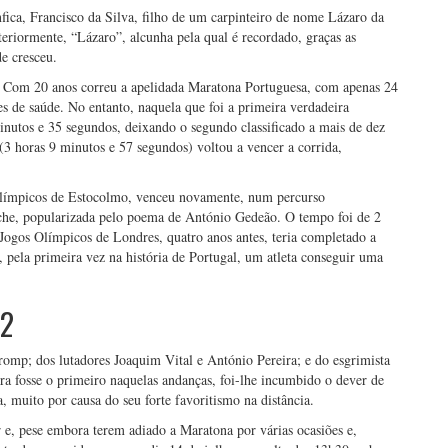
nfica, Francisco da Silva, filho de um carpinteiro de nome Lázaro da
eriormente, “Lázaro”, alcunha pela qual é recordado, graças as
de cresceu.
u. Com 20 anos correu a apelidada Maratona Portuguesa, com apenas 24
es de saúde. No entanto, naquela que foi a primeira verdadeira
utos e 35 segundos, deixando o segundo classificado a mais de dez
(3 horas 9 minutos e 57 segundos) voltou a vencer a corrida,
Olímpicos de Estocolmo, venceu novamente, num percurso
iche, popularizada pelo poema de António Gedeão. O tempo foi de 2
Jogos Olímpicos de Londres, quatro anos antes, teria completado a
e, pela primeira vez na história de Portugal, um atleta conseguir uma
12
mp; dos lutadores Joaquim Vital e António Pereira; e do esgrimista
ra fosse o primeiro naquelas andanças, foi-lhe incumbido o dever de
, muito por causa do seu forte favoritismo na distância.
 e, pese embora terem adiado a Maratona por várias ocasiões e,