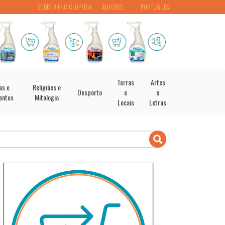
SOBRE A ENCICLOPÉDIA
AUTORES
PORTUGUÊS
Terras
Artes
as e
Religiões e
Desporto
e
e
entos
Mitologia
Locais
Letras