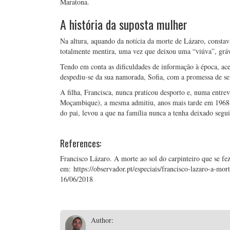
Maratona.
A história da suposta mulher
Na altura, aquando da notícia da morte de Lázaro, consta
totalmente mentira, uma vez que deixou uma “viúva”, grávi
Tendo em conta as dificuldades de informação à época, aceit
despediu-se da sua namorada, Sofia, com a promessa de s
A filha, Francisca, nunca praticou desporto e, numa entrev
Moçambique), a mesma admitiu, anos mais tarde em 1968, q
do pai, levou a que na família nunca a tenha deixado segui
References:
Francisco Lázaro. A morte ao sol do carpinteiro que se f
em: https://observador.pt/especiais/francisco-lazaro-a-mo
16/06/2018
Author: