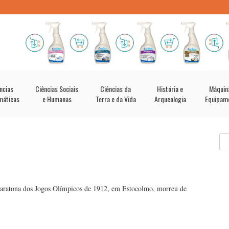
ncias
Ciências Sociais
Ciências da
História e
Máquin
máticas
e Humanas
Terra e da Vida
Arqueologia
Equipam
 Maratona dos Jogos Olímpicos de 1912, em Estocolmo, morreu de