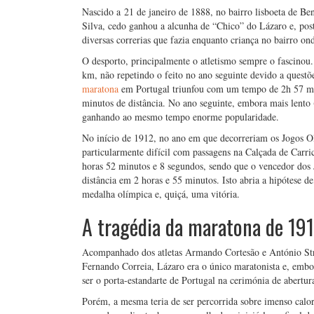
Nascido a 21 de janeiro de 1888, no bairro lisboeta de Be
Silva, cedo ganhou a alcunha de “Chico” do Lázaro e, post
diversas correrias que fazia enquanto criança no bairro on
O desporto, principalmente o atletismo sempre o fascino
km, não repetindo o feito no ano seguinte devido a questõ
maratona
em Portugal triunfou com um tempo de 2h 57 min
minutos de distância. No ano seguinte, embora mais lento 
ganhando ao mesmo tempo enorme popularidade.
No início de 1912, no ano em que decorreriam os Jogos 
particularmente difícil com passagens na Calçada de Carr
horas 52 minutos e 8 segundos, sendo que o vencedor dos 
distância em 2 horas e 55 minutos. Isto abria a hipótese d
medalha olímpica e, quiçá, uma vitória.
A tragédia da maratona de 19
Acompanhado dos atletas Armando Cortesão e António Stro
Fernando Correia, Lázaro era o único maratonista e, embo
ser o porta-estandarte de Portugal na cerimónia de abertura
Porém, a mesma teria de ser percorrida sobre imenso calor