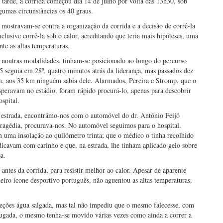
da tarde, a corrida começou dia 14 de julho por volta das 13h30, sob
gumas circunstâncias os 40 graus.
e mostravam-se contra a organização da corrida e a decisão de corrê-la
clusive corrê-la sob o calor, acreditando que teria mais hipóteses, uma
te as altas temperaturas.
ar noutras modalidades, tinham-se posicionado ao longo do percurso
 seguia em 28º, quatro minutos atrás da liderança, mas passados dez
ém, aos 35 km ninguém sabia dele. Alarmados, Pereira e Stromp, que o
speravam no estádio, foram rápido procurá-lo, apenas para descobrir
spital.
a estrada, encontrámo-nos com o automóvel do dr. António Feijó
ragédia, procurava-nos. No automóvel seguimos para o hospital.
uma insolação ao quilómetro trinta; que o médico o tinha recolhido
dicavam com carinho e que, na estrada, lhe tinham aplicado gelo sobre
a.
ntes da corrida, para resistir melhor ao calor. Apesar de aparente
eiro ícone desportivo português, não aguentou as altas temperaturas,
njeções água salgada, mas tal não impediu que o mesmo falecesse, com
rugada, o mesmo tenha-se movido várias vezes como ainda a correr a