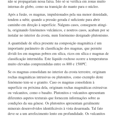
não se propagariam nessa faixa. Isto só se verifica em zonas muito
internas do globo, como na transição do manto para o núcleo.
Após a fusão, os magmas, impulsionados pela sua menor densidade,
tendem a subir, quando a pressão gerada é suficiente para abrir
caminho em direção à superfície. Nalguns casos, conseguem atingi-
la, originando fenómenos vulcânicos, e noutros casos, acabam por se
instalar no interior da crosta, num fenómemo designado plutonismo.
A quantidade de sílica presente na composição magmática é um
importante parâmetro de classificação dos magmas, que permite
dividi-los em magmas pobres em sílica, ricos em sílica e magmas de
classificação intermédia. Este líquido rochoso ocorre a temperaturas
muito elevadas compreendidas entre os 800 e 1500ºC.
Se os magmas consolidam no interior da crosta terrestre, originam
rochas magmáticas intrusivas ou plutonitos, como exemplo deste
fenómeno tem-se o granito. Caso os magmas consolidem à
superfície ou próxima dela, originam rochas magmáticas extrusivas
ou vulcanitos, como o basalto. Plutonitos e vulcanitos apresentam
diferentes aspetos texturais que fornecem informações sobre as
condições da sua génese. Os plutonitos apresentam geralmente
minerais desenvolvidos identificáveis à vista desarmada. Tal fato
deve-se a um arrefecimento lento em profundidade. Os vulcanitos