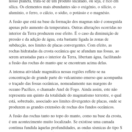
nosso planeta, trata-se de um produto slicatado, ou seja, é rico em
sílica. Os elementos mais abundantes são o oxigénio, o silício, o
alumínio, o ferro, o cálcio, o sódio, o potássio e o magnésio.
A fusão que está na base da formação dos magmas não é conseguida
apenas pelo aumento da temperatura. Outras alterações ocorridas no
interior da Terra produzem esse efeito. É o caso da diminuição de
pressão e da adição de água, esta bastante ligada às zonas de
subducção, nos limites de placas convergentes. Com efeito, as
rochas hidratadas da crosta oceânica que se afundam nas fossas, ao
serem arrastadas para o interior da Terra, libertam água, facilitando
a fusão das rochas do manto que se encontram acima delas.
A intensa atividade magmática nessas regiões reflete-se na
concentração de grande parte do vulcanismo emerso que acompanha
o traçado das fossas oceânicas, nomeadamente nas margens do
oceano Pacífico, o chamado Anel de Fogo. Ainda assim, este não
representa um quinto da totalidade do magmatismo terrestre, o qual
está, sobretudo, associado aos limites divergentes de placas, onde se
produzem as grandes extensões de rochas dos fundos oceânicos.
A fusão das rochas tanto no topo do manto, como na base da crosta,
é um acontecimento muito localizado. Se existisse uma camada
contínua fundida àquelas profundidades, as ondas sísmicas do tipo S