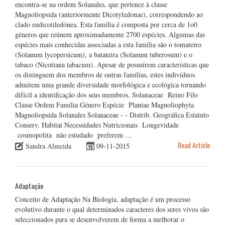
encontra-se na ordem Solanales, que pertence à classe
Magnoliopsida (anteriormente Dicotyledonae), correspondendo ao
clado eudicotiledónea. Esta família é composta por cerca de 1o0
géneros que reúnem aproximadamente 2700 espécies. Algumas das
espécies mais conhecidas associadas a esta família são o tomateiro
(Solanum lycopersicum), a batateira (Solanum tuberosum) e o
tabaco (Nicotiana tabacum). Apesar de possuírem características que
os distinguem dos membros de outras famílias, estes indivíduos
admitem uma grande diversidade morfológica e ecológica tornando
difícil a identificação dos seus membros. Solanaceae Reino Filo
Classe Ordem Família Género Espécie Plantae Magnoliophyta
Magnoliopsida Solanales Solanaceae - - Distrib. Geográfica Estatuto
Conserv. Habitat Necessidades Nutricionais Longevidade
cosmopolita não estudado preferem …
Read Article
Sandra Almeida
09-11-2015
Adaptação
Conceito de Adaptação Na Biologia, adaptação é um processo
evolutivo durante o qual determinados caracteres dos seres vivos são
seleccionados para se desenvolverem de forma a melhorar o