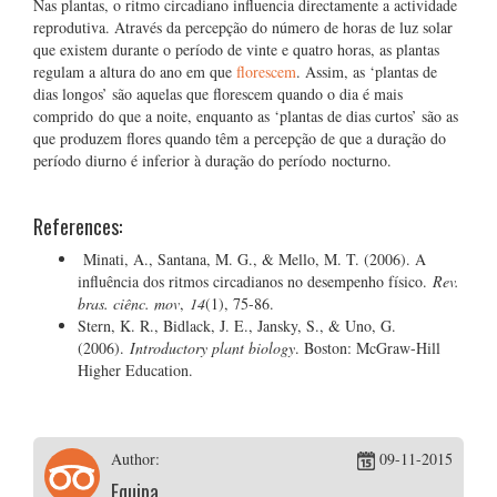
Nas plantas, o ritmo circadiano influencia directamente a actividade
reprodutiva. Através da percepção do número de horas de luz solar
que existem durante o período de vinte e quatro horas, as plantas
regulam a altura do ano em que
florescem
. Assim, as ‘plantas de
dias longos’ são aquelas que florescem quando o dia é mais
comprido do que a noite, enquanto as ‘plantas de dias curtos’ são as
que produzem flores quando têm a percepção de que a duração do
período diurno é inferior à duração do período nocturno.
References:
Minati, A., Santana, M. G., & Mello, M. T. (2006). A
influência dos ritmos circadianos no desempenho físico.
Rev.
bras. ciênc. mov
,
14
(1), 75-86.
Stern, K. R., Bidlack, J. E., Jansky, S., & Uno, G.
(2006).
Introductory plant biology
. Boston: McGraw-Hill
Higher Education.
Author:
09-11-2015
Equipa