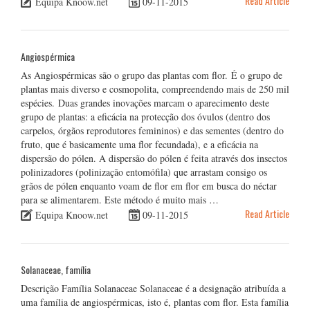
Read Article
Equipa Knoow.net
09-11-2015
Angiospérmica
As Angiospérmicas são o grupo das plantas com flor. É o grupo de
plantas mais diverso e cosmopolita, compreendendo mais de 250 mil
espécies. Duas grandes inovações marcam o aparecimento deste
grupo de plantas: a eficácia na protecção dos óvulos (dentro dos
carpelos, órgãos reprodutores femininos) e das sementes (dentro do
fruto, que é basicamente uma flor fecundada), e a eficácia na
dispersão do pólen. A dispersão do pólen é feita através dos insectos
polinizadores (polinização entomófila) que arrastam consigo os
grãos de pólen enquanto voam de flor em flor em busca do néctar
para se alimentarem. Este método é muito mais …
Read Article
Equipa Knoow.net
09-11-2015
Solanaceae, família
Descrição Família Solanaceae Solanaceae é a designação atribuída a
uma família de angiospérmicas, isto é, plantas com flor. Esta família