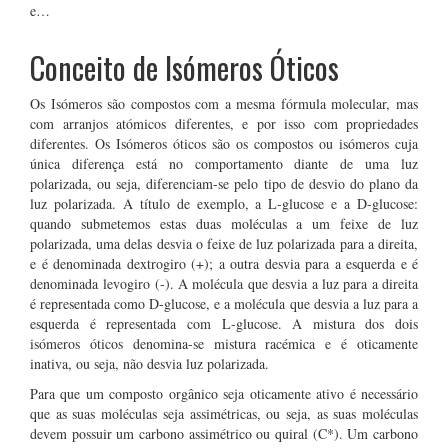
e…
Conceito de Isómeros Óticos
Os Isómeros são compostos com a mesma fórmula molecular, mas
com arranjos atómicos diferentes, e por isso com propriedades
diferentes. Os Isómeros óticos são os compostos ou isómeros cuja
única diferença está no comportamento diante de uma luz
polarizada, ou seja, diferenciam-se pelo tipo de desvio do plano da
luz polarizada. A título de exemplo, a L-glucose e a D-glucose:
quando submetemos estas duas moléculas a um feixe de luz
polarizada, uma delas desvia o feixe de luz polarizada para a direita,
e é denominada dextrogiro (+); a outra desvia para a esquerda e é
denominada levogiro (-). A molécula que desvia a luz para a direita
é representada como D-glucose, e a molécula que desvia a luz para a
esquerda é representada com L-glucose. A mistura dos dois
isómeros óticos denomina-se mistura racémica e é oticamente
inativa, ou seja, não desvia luz polarizada.
Para que um composto orgânico seja oticamente ativo é necessário
que as suas moléculas seja assimétricas, ou seja, as suas moléculas
devem possuir um carbono assimétrico ou quiral (C*). Um carbono