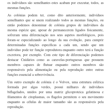
os indivíduos são semelhantes estes acabam por executar, todos, as
mesmas funções.
As colónias podem ter, como dito anteriormente, indivíduos
semelhantes que se unem realizando todos as mesmas funções, ou
então podemos denominar de colónia grupos de indivíduos da
mesma espécie que, apesar de permanecerem ligados fisicamente,
sofreram uma diferenciação nos seus aspetos morfológicos, pois
foram-se especializando ao longo da sua evolução, para cumprir
determinadas funções específicas a cada um, sendo que um
individuo pode ter função reprodutora enquanto outro terá a função
excretora, por exemplo. Com este tipo de diferenciação podemos
destacar Cnidários como as caravelas-portuguesas que possuem
membros capazes de flutuar enquanto outros membros são
responsáveis pela alimentação ou pela reprodução entre outras
funções essencial a sobrevivência.
Um outro exemplo de colónia é o Volvox, uma estrutura esférica
formada por algas verdes, possui milhares de indivíduos
biflagelados, unidos por uma matriz glicoproteica gelatinosa e
filamentos de citoplasmas, os flagelos permitem o seu movimento
enquanto as células de maior tamanho são as responsáveis pela
reprodução.