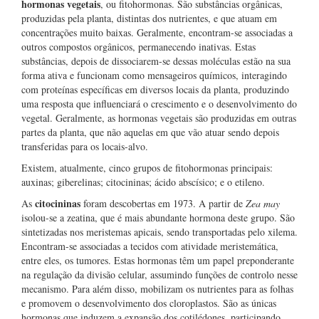
hormonas vegetais
, ou fitohormonas. São substâncias orgânicas,
produzidas pela planta, distintas dos nutrientes, e que atuam em
concentrações muito baixas. Geralmente, encontram-se associadas a
outros compostos orgânicos, permanecendo inativas. Estas
substâncias, depois de dissociarem-se dessas moléculas estão na sua
forma ativa e funcionam como mensageiros químicos, interagindo
com proteínas específicas em diversos locais da planta, produzindo
uma resposta que influenciará o crescimento e o desenvolvimento do
vegetal. Geralmente, as hormonas vegetais são produzidas em outras
partes da planta, que não aquelas em que vão atuar sendo depois
transferidas para os locais-alvo.
Existem, atualmente, cinco grupos de fitohormonas principais:
auxinas; giberelinas; citocininas; ácido abscísico; e o etileno.
citocininas
As
foram descobertas em 1973. A partir de
Zea may
isolou-se a zeatina, que é mais abundante hormona deste grupo. São
sintetizadas nos meristemas apicais, sendo transportadas pelo xilema.
Encontram-se associadas a tecidos com atividade meristemática,
entre eles, os tumores. Estas hormonas têm um papel preponderante
na regulação da divisão celular, assumindo funções de controlo nesse
mecanismo. Para além disso, mobilizam os nutrientes para as folhas
e promovem o desenvolvimento dos cloroplastos. São as únicas
hormonas que induzem a expansão dos cotilédones, participando,