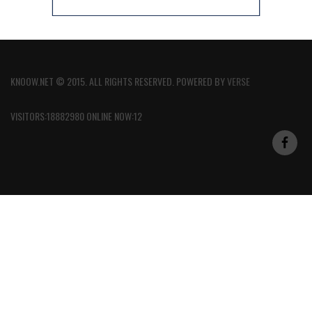
KNOOW.NET © 2015. ALL RIGHTS RESERVED. POWERED BY
VERSE
VISITORS:18882980 ONLINE NOW:12