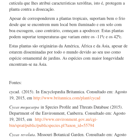
cutícula que lhes atribui características xerófitas, isto é, protegem a
planta contra a dissecação.
Apesar de corresponderem a plantas tropicais, suportam bem o frio
desde que se encontrem num local bem iluminado e em solo com
boa escoagem, caso contrário, começam a apodrecer. Estas plantas
podem suportar temperaturas que variam entre os -11ºc e os 42ºc.
Estas plantas são originárias da América, África e da Ásia, apesar de
estarem disseminadas por todo o mundo devido ao seu uso como
espécie ornamental de jardins. As espécies com maior longevidade
encontram-se na Ásia.
Fontes:
cycad. (2015). In Encyclopædia Britannica. Consultado em: Agosto
19, 2015, em
http://www.britannica.com/plant/cycad
Cycas megacarpa
in Species Profile and Threats Database (2015).
Department of the Environment, Canberra. Consultado em: Agosto
19, 2015, em
http://www.environment.gov.au/cgi-
bin/sprat/public/publicspecies.pl?taxon_id=55794
Cycas
revoluta
. Missouri Botanical Garden. Consultado em: Agosto