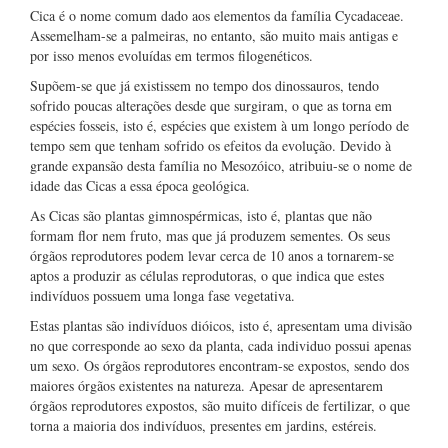
Cica é o nome comum dado aos elementos da família Cycadaceae.
Assemelham-se a palmeiras, no entanto, são muito mais antigas e
por isso menos evoluídas em termos filogenéticos.
Supõem-se que já existissem no tempo dos dinossauros, tendo
sofrido poucas alterações desde que surgiram, o que as torna em
espécies fosseis, isto é, espécies que existem à um longo período de
tempo sem que tenham sofrido os efeitos da evolução. Devido à
grande expansão desta família no Mesozóico, atribuiu-se o nome de
idade das Cicas a essa época geológica.
As Cicas são plantas gimnospérmicas, isto é, plantas que não
formam flor nem fruto, mas que já produzem sementes. Os seus
órgãos reprodutores podem levar cerca de 10 anos a tornarem-se
aptos a produzir as células reprodutoras, o que indica que estes
indivíduos possuem uma longa fase vegetativa.
Estas plantas são indivíduos dióicos, isto é, apresentam uma divisão
no que corresponde ao sexo da planta, cada individuo possui apenas
um sexo. Os órgãos reprodutores encontram-se expostos, sendo dos
maiores órgãos existentes na natureza. Apesar de apresentarem
órgãos reprodutores expostos, são muito difíceis de fertilizar, o que
torna a maioria dos indivíduos, presentes em jardins, estéreis.