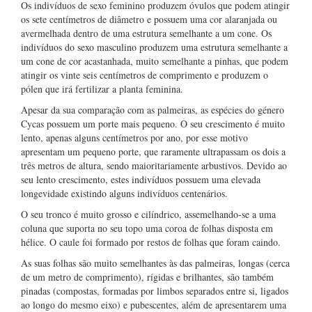
Os indivíduos de sexo feminino produzem óvulos que podem atingir
os sete centímetros de diâmetro e possuem uma cor alaranjada ou
avermelhada dentro de uma estrutura semelhante a um cone. Os
indivíduos do sexo masculino produzem uma estrutura semelhante a
um cone de cor acastanhada, muito semelhante a pinhas, que podem
atingir os vinte seis centímetros de comprimento e produzem o
pólen que irá fertilizar a planta feminina.
Apesar da sua comparação com as palmeiras, as espécies do género
Cycas possuem um porte mais pequeno. O seu crescimento é muito
lento, apenas alguns centímetros por ano, por esse motivo
apresentam um pequeno porte, que raramente ultrapassam os dois a
três metros de altura, sendo maioritariamente arbustivos. Devido ao
seu lento crescimento, estes indivíduos possuem uma elevada
longevidade existindo alguns indivíduos centenários.
O seu tronco é muito grosso e cilíndrico, assemelhando-se a uma
coluna que suporta no seu topo uma coroa de folhas disposta em
hélice. O caule foi formado por restos de folhas que foram caindo.
As suas folhas são muito semelhantes às das palmeiras, longas (cerca
de um metro de comprimento), rígidas e brilhantes, são também
pinadas (compostas, formadas por limbos separados entre si, ligados
ao longo do mesmo eixo) e pubescentes, além de apresentarem uma