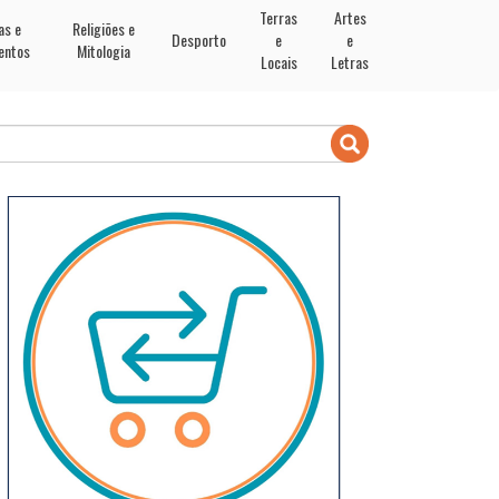
Terras
Artes
as e
Religiões e
Desporto
e
e
entos
Mitologia
Locais
Letras