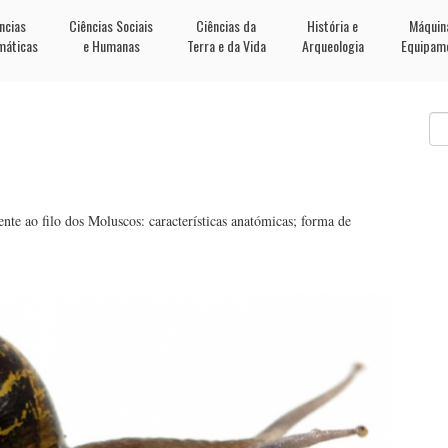
ncias
Ciências Sociais
Ciências da
História e
Máquin
máticas
e Humanas
Terra e da Vida
Arqueologia
Equipam
nte ao filo dos Moluscos: características anatómicas; forma de