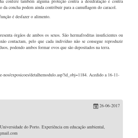
ha confere também alguma proteção contra a desidratação e contra
ão da concha podem ainda contribuir para a camuflagem do caracol.
função é desfazer o alimento.
presenta órgãos de ambos os sexos. São hermafroditas insuficientes ou
 não contactam, pelo que cada indivíduo não se consegue reproduzir
íduos, podendo ambos formar ovos que são depositados na terra.
te-nos/exposicoes/detalhemodulo.asp?id_obj=1184. Acedido a 16-11-
26-06-2017
 Universidade do Porto. Experiência em educação ambiental,
@gmail.com