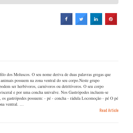
 filo dos Moluscos. O seu nome deriva de duas palavras gregas que
s animais possuem na zona ventral do seu corpo.Neste grupo
 podem ser herbívoros, carnívoros ou detritívoros. O seu corpo
a visceral e por uma concha univalve. Nos Gastrópodes incluem-se
, os gastrópodes possuem: - pé - concha - rádula Locomoção - pé O pé
ona ventral. …
Read Article