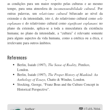
as condições para um maior respeito pelas culturas e ao mesmo
tempo, para uma atmosfera de
incomensurabilidade cultural
. Por
outras palavras, um
relativismo cultural
bifurcado ao nível da
extensão e da intensidade, isto é, do relativismo cultural como
sole
explanans
e do relativismo cultural como
significant explanans
: no
plano da extensão, aplica-se a toda a musculatura da existência
humana; no plano da intensidade, a “cultura” é relevante somente
para alguns aspectos da vida humana, como a estética ou a ética, e
irrelevante para outros âmbitos.
References:
Berlin, Isaiah (1997),
The Sense of Reality
, Pimlico,
London.
Berlin, Isaiah (1997),
The Proper History of Mankind: An
Anthology of Essays
, Chatto & Windus, London.
Stocking, George, “Franz Boas and the Culture Concept in
Historical Perspective”.
Author:
17-03-2016