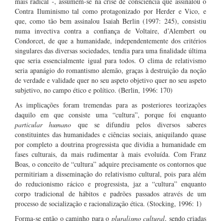
mais radical -, assumem-se na crise de consciência que assinalou o
Contra Iluminismo tal como protagonizado por Herder e Vico, e
que, como tão bem assinalou Isaiah Berlin (1997: 245), consistiu
numa invectiva contra a confiança de Voltaire, d’Alembert ou
Condorcet, de que a humanidade, independentemente dos critérios
singulares das diversas sociedades, tendia para uma finalidade última
que seria essencialmente igual para todos. O clima de relativismo
seria apanágio do romantismo alemão, graças à destruição da noção
de verdade e validade quer no seu aspeto objetivo quer no seu aspeto
subjetivo, no campo ético e político. (Berlin, 1996: 170)
As implicações foram tremendas para as posteriores teorizações
daquilo em que consiste uma “cultura”, porque foi enquanto
particular humano
que se difundiu pelos diversos saberes
constituintes das humanidades e ciências sociais, aniquilando quase
por completo a doutrina progressista que dividia a humanidade em
fases culturais, da mais rudimentar à mais evoluída. Com Franz
Boas, o conceito de “cultura” adquire precisamente os contornos que
permitiriam a disseminação do relativismo cultural, pois para além
do reducionismo rácico e progressista, jaz a “cultura” enquanto
corpo tradicional de hábitos e padrões passados através de um
processo de socialização e racionalização ética. (Stocking, 1996: 1)
Forma-se então o caminho para o
pluralismo cultural
, sendo criadas