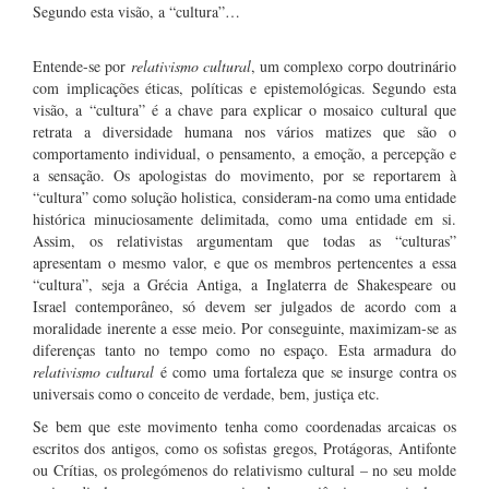
Segundo esta visão, a “cultura”…
Entende-se por
relativismo cultural
, um complexo corpo doutrinário
com implicações éticas, políticas e epistemológicas. Segundo esta
visão, a “cultura” é a chave para explicar o mosaico cultural que
retrata a diversidade humana nos vários matizes que são o
comportamento individual, o pensamento, a emoção, a percepção e
a sensação. Os apologistas do movimento, por se reportarem à
“cultura” como solução holistica, consideram-na como uma entidade
histórica minuciosamente delimitada, como uma entidade em si.
Assim, os relativistas argumentam que todas as “culturas”
apresentam o mesmo valor, e que os membros pertencentes a essa
“cultura”, seja a Grécia Antiga, a Inglaterra de Shakespeare ou
Israel contemporâneo, só devem ser julgados de acordo com a
moralidade inerente a esse meio. Por conseguinte, maximizam-se as
diferenças tanto no tempo como no espaço. Esta armadura do
relativismo cultural
é como uma fortaleza que se insurge contra os
universais como o conceito de verdade, bem, justiça etc.
Se bem que este movimento tenha como coordenadas arcaicas os
escritos dos antigos, como os sofistas gregos, Protágoras, Antifonte
ou Crítias, os prolegómenos do relativismo cultural – no seu molde