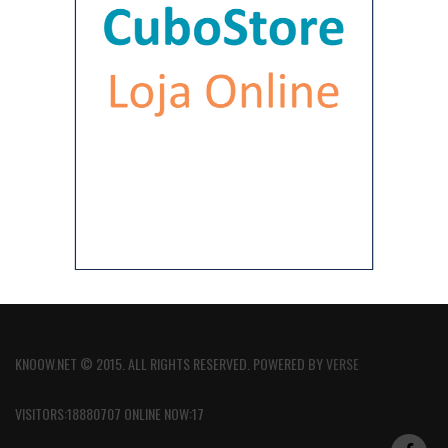
KNOOW.NET © 2015. ALL RIGHTS RESERVED. POWERED BY
VERSE
VISITORS:18880707 ONLINE NOW:17