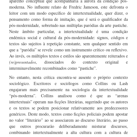
aparelho conceptual que acompanharia a aurora da condição pós-
moderna. No influente relato de Fredric Jameson, este defronta o
leitor com um modo específico de intertextualidade, quer dizer, o
pensamento como forma de imitação, que é será o qualificador da
pós-modernidade, sobretudo nas múltiplas paródias da arte pastiche.
Neste âmbito particular, a intertextualidade é uma condição
endémica social e cultural da pós-modernidade: signos, códigos e
textos são sujeitos à repetição constante, sem qualquer sentido em
que a “paródia” se revele como um instrumento crítico ou reflexivo.
Ao invés, os múltiplos textos e estilos são aparentemente reiterados e
(re)presentados
, dissociados do contexto original e
interminavelmente recombinados como “pastiche”.
No entanto, nesta crítica encontra-se ausente o próprio contexto
sociológico. Escritores e sociólogos como Collins ou Lash
engajaram mais precisamente na sociologia da intertextualidade
“pós-moderna”. Collins analisou como é que as “arenas
intertextuais” operam nas ficções literárias, sugerindo que os autores
e os textos se podem posicionar relativamente aos predecessores
genéricos. Deste modo, textos como ficções policiais podem apostar
no valor “literário” ao se associarem ao discurso literário, ao passo
que outros procurarão deliberadamente misturar discursos,
combinando intertextualmente a alta cultura com a cultura de