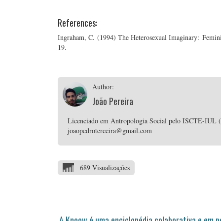
References:
Ingraham, C. (1994) The Heterosexual Imaginary: Femini
19.
Author:
João Pereira
Licenciado em Antropologia Social pelo ISCTE-IUL (In
joaopedroterceira@gmail.com
689 Visualizações
A Knoow é uma enciclopédia colaborativa e em 