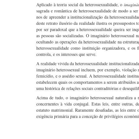
Aplicado à teoria social da heterossexualidade, o
imaginár
sagrada e romântica de heterossexualidade de modo a ser 
nos de apreender a institucionalização da heterossexualidad
deste retrato ilusório da realidade ilustra os pressuposto
por ser paradoxal que a heterossexualidade queira ser in
as pessoas são socializadas. O imaginário heterossexual na
ocultando as operações da heterossexualidade na estruturaç
heterossexualidade como instituição organizadora, e os
controla, e os interesses que serve.
A realidade vivida da heterossexualidade institucionalizad
imaginário heterossexual incluem, por exemplo, violação m
femicídio, e o assédio sexual. A heterossexualidade institu
estabelecem quais os comportamentos a serem atribuídos
uma histórica de relações sociais contraditórias e desequili
Acima de tudo, o imaginário heterossexual naturaliza a r
concernentes à vida conjugal. Estas leis, entre outras, 
estatuto matrimonial. Raramente desafiadas, as leis entre
exigência primária para a conceção de privilégios económi