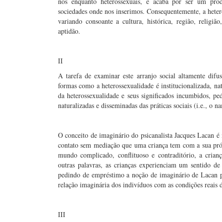
nós enquanto heterossexuais, e acaba por ser um produ
sociedades onde nos inserimos. Consequentemente, a heter
variando consoante a cultura, histórica, região, religião
aptidão.
II
A tarefa de examinar este arranjo social altamente dif
formas como a heterossexualidade é institucionalizada, nat
da heterossexualidade e seus significados incumbidos, pe
naturalizadas e disseminadas das práticas sociais (i.e., o 
O conceito de imaginário do psicanalista Jacques Lacan é 
contato sem mediação que uma criança tem com a sua pró
mundo complicado, conflituoso e contraditório, a criança
outras palavras, as crianças experienciam um sentido de
pedindo de empréstimo a noção de imaginário de Lacan pa
relação imaginária dos indivíduos com as condições reais d
III