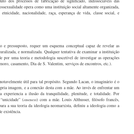
to dos processos de fabricação de significado, indissociáveis das
ossexualidade opera como uma instituição social altamente organizada,
, etnicidade, nacionalidade, raça, esperança de vida, classe social, e
uso e pressuposto, requer um esquema conceptual capaz de revelar as
uralizada, e normalizada. Qualquer tentativa de examinar a instituição
de por uma teoria e metodologia suscetível de investigar as operações
namoro, casamento, Dia de S. Valentim, serviços de encontros, etc.).
notavelmente útil para tal propósito. Segundo Lacan, o imaginário é o
pria imagem, e a conexão desta com a mãe. Ao invés de enfrentar um
 experiencia a ilusão da tranquilidade, plenitude, e totalidade. Por
 “unicidade” (
oneness
) com a mãe. Louis Althusser, filósofo francês,
ra a sua teoria da ideologia neomarxista, definiu a ideologia como a
e existência.