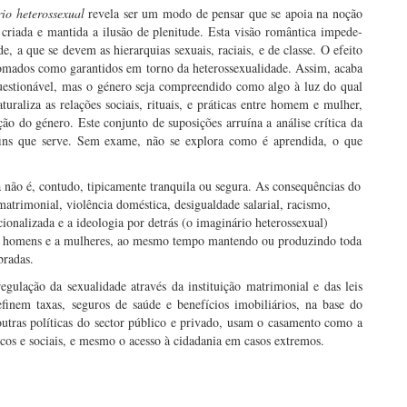
io heterossexual
revela ser um modo de pensar que se apoia na noção
criada e mantida a ilusão de plenitude. Esta visão romântica impede-
e, a que se devem as hierarquias sexuais, raciais, e de classe. O efeito
s tomados como garantidos em torno da heterossexualidade. Assim, acaba
questionável, mas o género seja compreendido como algo à luz do qual
turaliza as relações sociais, rituais, e práticas entre homem e mulher,
ão do género. Este conjunto de suposições arruína a análise crítica da
 fins que serve. Sem exame, não se explora como é aprendida, o que
a não é, contudo, tipicamente tranquila ou segura. As consequências do
atrimonial, violência doméstica, desigualdade salarial, racismo,
cionalizada e a ideologia por detrás (o imaginário heterossexual)
 a homens e a mulheres, ao mesmo tempo mantendo ou produzindo toda
bradas.
egulação da sexualidade através da instituição matrimonial e das leis
definem taxas, seguros de saúde e benefícios imobiliários, na base do
 outras políticas do sector público e privado, usam o casamento como a
cos e sociais, e mesmo o acesso à cidadania em casos extremos.