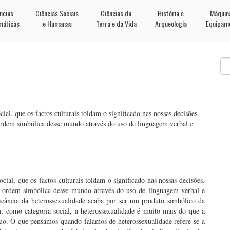
ncias
Ciências Sociais
Ciências da
História e
Máquin
máticas
e Humanas
Terra e da Vida
Arqueologia
Equipam
l
, que os factos culturais toldam o significado nas nossas decisões.
 ordem simbólica desse mundo através do uso de linguagem verbal e
l, que os factos culturais toldam o significado nas nossas decisões.
la ordem simbólica desse mundo através do uso de linguagem verbal e
icância da heterossexualidade acaba por ser um produto simbólico da
im, como categoria social, a heterossexualidade é muito mais do que a
uo. O que pensamos quando falamos de heterossexualidade refere-se a