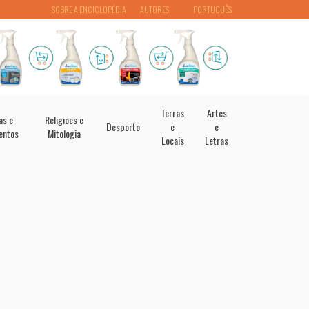
SOBRE A ENCICLOPÉDIA
AUTORES
PORTUGUÊS
Terras
Artes
as e
Religiões e
Desporto
e
e
entos
Mitologia
Locais
Letras