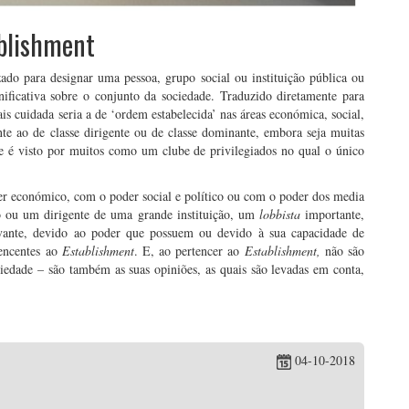
ablishment
zado para designar uma pessoa, grupo social ou instituição pública ou
ificativa sobre o conjunto da sociedade. Traduzido diretamente para
s cuidada seria a de ‘ordem estabelecida’ nas áreas económica, social,
nte ao de classe dirigente ou de classe dominante, embora seja muitas
e é visto por muitos como um clube de privilegiados no qual o único
er económico, com o poder social e político ou com o poder dos media
o ou um dirigente de uma grande instituição, um
lobbista
importante,
vante, devido ao poder que possuem ou devido à sua capacidade de
tencentes ao
Establishment
. E, ao pertencer ao
Establishment,
não são
ciedade – são também as suas opiniões, as quais são levadas em conta,
04-10-2018