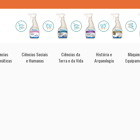
ncias
Ciências Sociais
Ciências da
História e
Máquin
máticas
e Humanas
Terra e da Vida
Arqueologia
Equipam