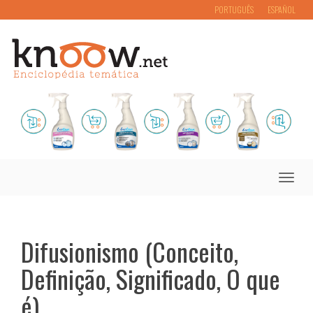
PORTUGUÊS
ESPAÑOL
Toggle
naviga
Difusionismo (Conceito,
Definição, Significado, O que
é)