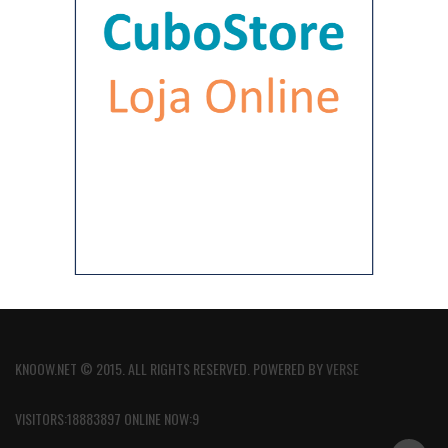
KNOOW.NET © 2015. ALL RIGHTS RESERVED. POWERED BY
VERSE
VISITORS:18883897 ONLINE NOW:9