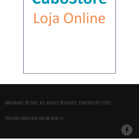
KNOOW.NET © 2015. ALL RIGHTS RESERVED. POWERED BY
VERSE
VISITORS:18882464 ONLINE NOW:13