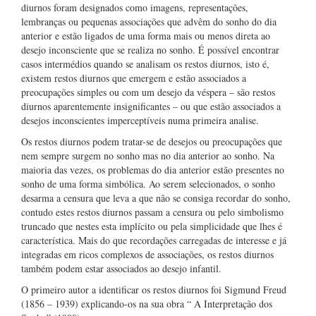
diurnos foram designados como imagens, representações,
lembranças ou pequenas associações que advêm do sonho do dia
anterior e estão ligados de uma forma mais ou menos direta ao
desejo inconsciente que se realiza no sonho. É possível encontrar
casos intermédios quando se analisam os restos diurnos, isto é,
existem restos diurnos que emergem e estão associados a
preocupações simples ou com um desejo da véspera – são restos
diurnos aparentemente insignificantes – ou que estão associados a
desejos inconscientes imperceptíveis numa primeira analise.
Os restos diurnos podem tratar-se de desejos ou preocupações que
nem sempre surgem no sonho mas no dia anterior ao sonho. Na
maioria das vezes, os problemas do dia anterior estão presentes no
sonho de uma forma simbólica. Ao serem selecionados, o sonho
desarma a censura que leva a que não se consiga recordar do sonho,
contudo estes restos diurnos passam a censura ou pelo simbolismo
truncado que nestes esta implícito ou pela simplicidade que lhes é
característica. Mais do que recordações carregadas de interesse e já
integradas em ricos complexos de associações, os restos diurnos
também podem estar associados ao desejo infantil.
O primeiro autor a identificar os restos diurnos foi Sigmund Freud
(1856 – 1939) explicando-os na sua obra “ A Interpretação dos