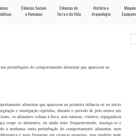
ncias
Ciências Sociais
Ciências da
História e
Máquin
máticas
e Humanas
Terra e da Vida
Arqueologia
Equipam
 nas perturbações do comportamento alimentar que aparecem na
mportamento alimentar que aparecem na primeira infância ou no início
egurgitação e mastigação repetidas, durante o período de pelo menos um
ismo, os alimentos voltam à boca, sem náuseas, vómitos, repugnância
ança cospe os alimentos, ou ainda mais frequentemente, mastiga-os e
ido a nenhuma outra perturbação do comportamento alimentar, nem
roblemática é mais frequente em crianças pequenas, mas também pode