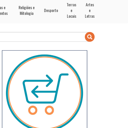
Terras
Artes
as e
Religiões e
Desporto
e
e
entos
Mitologia
Locais
Letras