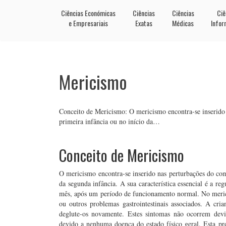
Ciências Económicas
Ciências
Ciências
Ciê
e Empresariais
Exatas
Médicas
Infor
Mericismo
Conceito de Mericismo: O mericismo encontra-se inserido
primeira infância ou no início da…
Conceito de Mericismo
O mericismo encontra-se inserido nas perturbações do co
da segunda infância. A sua característica essencial é a r
mês, após um período de funcionamento normal. No meric
ou outros problemas gastrointestinais associados. A cri
deglute-os novamente. Estes sintomas não ocorrem dev
devido a nenhuma doença do estado físico geral. Esta p