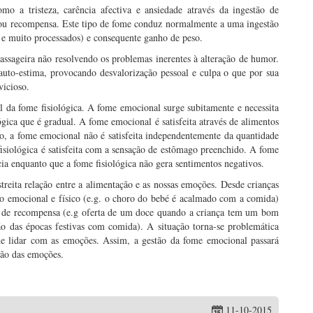
mo a tristeza, carência afectiva e ansiedade através da ingestão de
 ou recompensa. Este tipo de fome conduz normalmente a uma ingestão
 e muito processados) e consequente ganho de peso.
assageira não resolvendo os problemas inerentes à alteração de humor.
auto-estima, provocando desvalorização pessoal e culpa o que por sua
vicioso.
 da fome fisiológica. A fome emocional surge subitamente e necessita
lógica que é gradual. A fome emocional é satisfeita através de alimentos
do, a fome emocional não é satisfeita independentemente da quantidade
isiológica é satisfeita com a sensação de estômago preenchido. A fome
ia enquanto que a fome fisiológica não gera sentimentos negativos.
eita relação entre a alimentação e as nossas emoções. Desde crianças
 emocional e físico (e.g. o choro do bebé é acalmado com a comida)
e recompensa (e.g oferta de um doce quando a criança tem um bom
ão das épocas festivas com comida). A situação torna-se problemática
 de lidar com as emoções. Assim, a gestão da fome emocional passará
tão das emoções.
11-10-2015