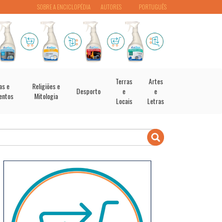
SOBRE A ENCICLOPÉDIA
AUTORES
PORTUGUÊS
Terras
Artes
as e
Religiões e
Desporto
e
e
entos
Mitologia
Locais
Letras