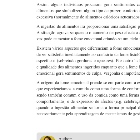
Assim, alguns indivíduos procuram gerir sentimentos co
alimentos que simbolizem algum tipo de prazer, conforto
excessiva (normalmente de alimentos calóricos açucarados
A ingestão de alimentos irá proporcionar uma satisfação p
A situação agrava-se quando o aumento de peso afecta a 
vez pode aumentar a fome emocional criando-se um ciclo 
Existem vários aspectos que diferenciam a fome emocional
de ser satisfeita imediatamente ao contrário da fome fisio
específicos (sobretudo gorduras e açucares). Por outro la
e qualidade dos alimentos ingeridos enquanto que a fome f
emocional gera sentimentos de culpa, vergonha e impotênc
A origem da fome emocional prende-se em parte com a estr
que experienciamos a comida como uma forma de conforto
sendo também comum o uso da comida como uma forma d
comportamento) e de expressão de afectos (e.g. celebraç
quando a ingestão alimentar se torna a forma principal
necessariamente pela aprendizagem de mecanismos de ges
Author: