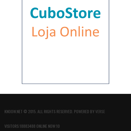
KNOOW.NET © 2015. ALL RIGHTS RESERVED. POWERED BY
VERSE
VISITORS:18883488 ONLINE NOW:10