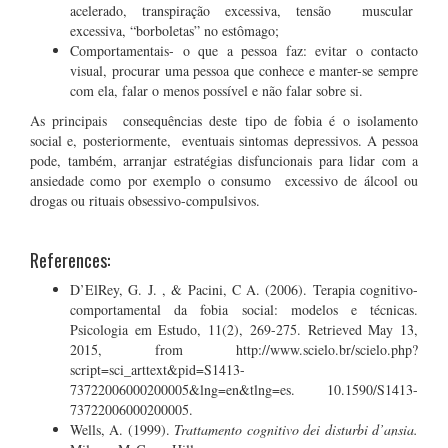
acelerado, transpiração excessiva, tensão muscular
excessiva, “borboletas” no estômago;
Comportamentais- o que a pessoa faz: evitar o contacto
visual, procurar uma pessoa que conhece e manter-se sempre
com ela, falar o menos possível e não falar sobre si.
As principais consequências deste tipo de fobia é o isolamento
social e, posteriormente, eventuais sintomas depressivos. A pessoa
pode, também, arranjar estratégias disfuncionais para lidar com a
ansiedade como por exemplo o consumo excessivo de álcool ou
drogas ou rituais obsessivo-compulsivos.
References:
D’ElRey, G. J. , & Pacini, C A. (2006). Terapia cognitivo-
comportamental da fobia social: modelos e técnicas.
Psicologia em Estudo, 11(2), 269-275. Retrieved May 13,
2015, from http://www.scielo.br/scielo.php?
script=sci_arttext&pid=S1413-
73722006000200005&lng=en&tlng=es. 10.1590/S1413-
73722006000200005.
Wells, A. (1999).
Trattamento cognitivo dei disturbi d’ansia.