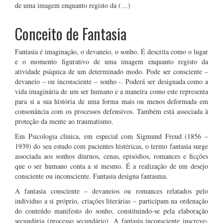
de uma imagem enquanto registo da (…)
Conceito de Fantasia
Fantasia é imaginação, o devaneio, o sonho. É descrita como o lugar
e o momento figurativo de uma imagem enquanto registo da
atividade psíquica de um determinado modo. Pode ser consciente –
devaneio – ou inconsciente – sonho -. Poderá ser designada como a
vida imaginária de um ser humano e a maneira como este representa
para si a sua história de uma forma mais ou menos deformada em
consonância com os processos defensivos. Também está associada à
proteção da mente ao traumatismo.
Em Psicologia clinica, em especial com Sigmund Freud (1856 –
1939) do seu estudo com pacientes histéricas, o termo fantasia surge
associada aos sonhos diurnos, cenas, episódios, romances e ficções
que o ser humano conta a si mesmo. É a realização de um desejo
consciente ou inconsciente. Fantasia designa fantasma.
A fantasia consciente – devaneios ou romances relatados pelo
individuo a si próprio, criações literárias – participam na ordenação
do conteúdo manifesto do sonho, constituindo-se pela elaboração
secundária (processo secundário). A fantasia inconsciente inscreve-