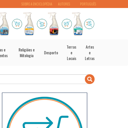
SOBRE A ENCICLOPÉDIA
AUTORES
PORTUGUÊS
Terras
Artes
as e
Religiões e
Desporto
e
e
entos
Mitologia
Locais
Letras