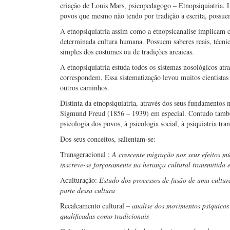
criação de Louis Mars, psicopedagogo – Etnopsiquiatria. L
povos que mesmo não tendo por tradição a escrita, possue
A etnopsiquiatria assim como a etnopsicanalise implicam c
determinada cultura humana. Possuem saberes reais, técnica
simples dos costumes ou de tradições arcaicas.
A etnopsiquiatria estuda todos os sistemas nosológicos atr
correspondem. Essa sistematização levou muitos cientistas a
outros caminhos.
Distinta da etnopsiquiatria, através dos seus fundamentos
Sigmund Freud (1856 – 1939) em especial. Contudo também 
psicologia dos povos, à psicologia social, à psiquiatria tran
Dos seus conceitos, salientam-se:
Transgeracional :
A crescente migração nos seus efeitos m
inscreve-se forçosamente na herança cultural transmitida 
Aculturação:
Estudo dos processos de fusão de uma cultur
parte dessa cultura
Recalcamento cultural –
analise dos movimentos psíquicos 
qualificadas como tradicionais