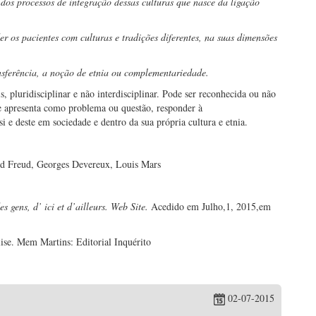
dos processos de integração dessas culturas que nasce da ligação
r os pacientes com culturas e tradições diferentes, na suas dimensões
nsferência, a noção de etnia ou complementariedade.
, pluridisciplinar e não interdisciplinar. Pode ser reconhecida ou não
 apresenta como problema ou questão, responder à
e deste em sociedade e dentro da sua própria cultura e etnia.
nd Freud, Georges Devereux, Louis Mars
 gens, d’ ici et d’ailleurs.
Web Site.
Acedido em Julho,1, 2015,em
ise. Mem Martins: Editorial Inquérito
02-07-2015