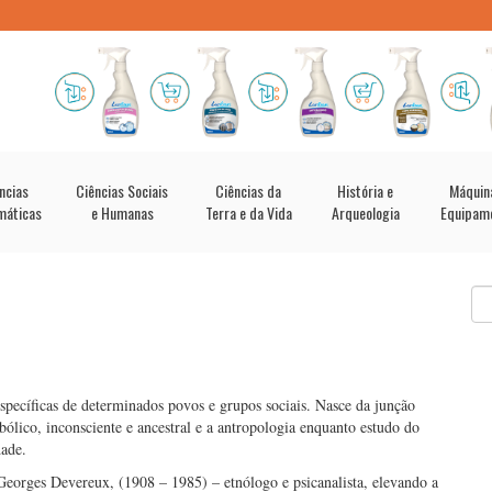
ncias
Ciências Sociais
Ciências da
História e
Máquin
máticas
e Humanas
Terra e da Vida
Arqueologia
Equipam
 específicas de determinados povos e grupos sociais. Nasce da junção
mbólico, inconsciente e ancestral e a antropologia enquanto estudo do
dade.
Georges Devereux, (1908 – 1985) – etnólogo e psicanalista, elevando a