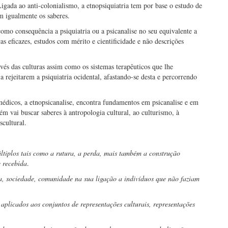
igada ao anti-colonialismo, a etnopsiquiatria tem por base o estudo de
m igualmente os saberes.
omo consequência a psiquiatria ou a psicanalise no seu equivalente a
s eficazes, estudos com mérito e cientificidade e não descrições
avés das culturas assim como os sistemas terapêuticos que lhe
 rejeitarem a psiquiatria ocidental, afastando-se desta e percorrendo
 médicos, a etnopsicanalise, encontra fundamentos em psicanalise e em
vai buscar saberes à antropologia cultural, ao culturismo, à
scultural.
últiplos tais como a rutura, a perda, mais também a construção
e recebida
.
a, sociedade, comunidade na sua ligação a indivíduos que não faziam
aplicados aos conjuntos de representações culturais, representações