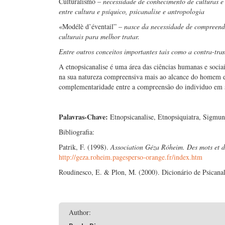
Culturalismo –
necessidade de conhecimento de culturas e 
entre cultura e psíquico, psicanalise e antropologia
«Modélè d’éventail” –
nasce da necessidade de compreende
culturais para melhor tratar.
Entre outros conceitos importantes tais como a contra-tra
A etnopsicanalise é uma área das ciências humanas e sociais
na sua natureza compreensiva mais ao alcance do homem e
complementaridade entre a compreensão do individuo em si 
Palavras-Chave:
Etnopsicanalise, Etnopsiquiatra, Sigmu
Bibliografia:
Patrik, F. (1998).
Association Géza Róheim. Des mots et des
http://geza.roheim.pagesperso-orange.fr/index.htm
Roudinesco, E. & Plon, M. (2000). Dicionário de Psicanal
Author: