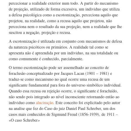
percecionar a realidade exterior num todo. A partir do mecanismo
de projeção, utilizado de forma excessiva, um individuo que utiliza
a defesa psicológica como a escotomização, perceciona aquilo que
projetou, na realidade, como a recusa aquilo que projetou, não
perceciona nem o resultado da sua projeção, nem a realidade que lhe
suscitou a negação, projeção e recusa.
A escotomização é utilizada em conjunto com mecanismos de defesa
da natureza psicóticos ou primários. A realidade tal como se
apresenta não é apreendida por um individuo, na sua totalidade ou
como comumente é conhecido, parcialmente.
O termo escotomização pode ser assemelhado ao conceito de
foraclusão conceptualizado por Jacques Lacan (1901 – 1981) e
traduz-se como mecanismo no qual ocorre uma recusa de um
significante fundamental para fora do universo simbólico individual.
Quando essa recusa ou rejeição ocorre, o significante é foracluído,
não sendo pois integrado ao nível inconsciente retornando então ao
individuo como
alucinação
. Este conceito foi explicitado pelo autor
na analise que fez do Caso do juiz Daniel Paul Schreber, um dos
casos mais conhecidos de Sigmund Freud (1856-1939), de 1911 –
«O caso Schreber
»