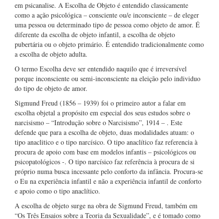
em psicanalise. A Escolha de Objeto é entendido classicamente
como a ação psicológica – consciente ou/e inconsciente – de eleger
uma pessoa ou determinado tipo de pessoa como objeto de amor. É
diferente da escolha de objeto infantil, a escolha de objeto
pubertária ou o objeto primário. É entendido tradicionalmente como
a escolha de objeto adulta.
O termo Escolha deve ser entendido naquilo que é irreversível
porque inconsciente ou semi-inconsciente na eleição pelo individuo
do tipo de objeto de amor.
Sigmund Freud (1856 – 1939) foi o primeiro autor a falar em
escolha objetal a propósito em especial dos seus estudos sobre o
narcisismo – “Introdução sobre o Narcisismo”, 1914 – . Este
defende que para a escolha de objeto, duas modalidades atuam: o
tipo anaclitico e o tipo narcísico. O tipo anaclítico faz referencia à
procura de apoio com base em modelos infantis – psicológicos ou
psicopatológicos -. O tipo narcísico faz referência à procura de si
próprio numa busca incessante pelo conforto da infância. Procura-se
o Eu na experiência infantil e não a experiência infantil de conforto
e apoio como o tipo anaclítico.
A escolha de objeto surge na obra de Sigmund Freud, também em
“Os Três Ensaios sobre a Teoria da Sexualidade”, e é tomado como