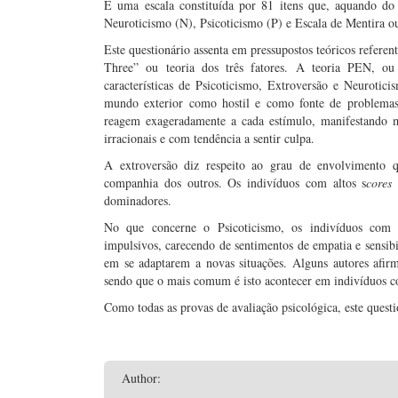
É uma escala constituída por 81 itens que, aquando do
Neuroticismo (N), Psicoticismo (P) e Escala de Mentira ou
Este questionário assenta em pressupostos teóricos refere
Three” ou teoria dos três fatores. A teoria PEN, ou 
características de Psicoticismo, Extroversão e Neurotici
mundo exterior como hostil e como fonte de problemas
reagem exageradamente a cada estímulo, manifestando ma
irracionais e com tendência a sentir culpa.
A extroversão diz respeito ao grau de envolvimento qu
companhia dos outros. Os indivíduos com altos s
core
dominadores.
No que concerne o Psicoticismo, os indivíduos com al
impulsivos, carecendo de sentimentos de empatia e sensib
em se adaptarem a novas situações. Alguns autores afir
sendo que o mais comum é isto acontecer em indivíduos c
Como todas as provas de avaliação psicológica, este questi
Author: