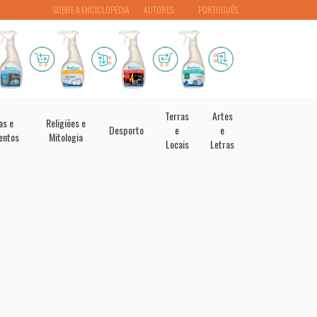
SOBRE A ENCICLOPÉDIA
AUTORES
PORTUGUÊS
Terras
Artes
as e
Religiões e
Desporto
e
e
entos
Mitologia
Locais
Letras