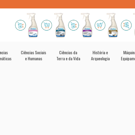
ncias
Ciências Sociais
Ciências da
História e
Máquin
máticas
e Humanas
Terra e da Vida
Arqueologia
Equipam