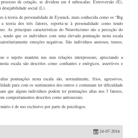
 processo de cotação, se dividem em 4 subescalas: Extroversão (E),
 desejabilidade social (L).
ntes à teoria de personalidade de Eysenck, mais conhecida como os “Big
a teoria dos três fatores, reporta-se à personalidade como tendo
smo. As principais características do Neuroticismo são a perceção do
, sendo que os indivíduos com uma elevada pontuação nesta escala
ioritariamente emoções negativas. São indivíduos ansiosos, tensos,
e o sujeito mantém nas suas relações interpessoais, apreciando a
s
nesta escala são descritos como confiantes e enérgicos, assertivos e
tas pontuações nesta escala são, normalmente, frios, agressivos,
ilidade para com os sentimentos dos outros e costumam ter dificuldade
mam que alguns indivíduos podem ter pontuações altas nos 3 fatores,
om comportamentos descritos como antissociais.
onário é de uso exclusivo por parte de psicólogos.
24-07-2016