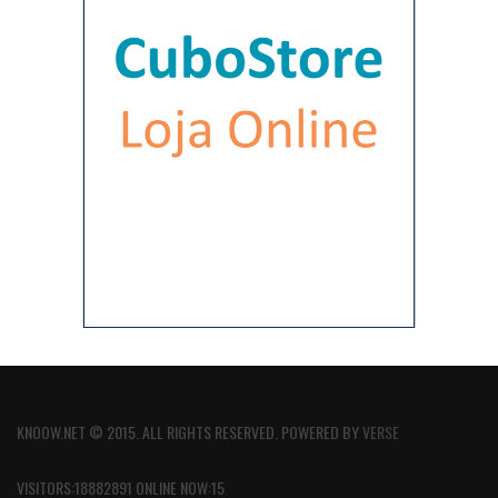
KNOOW.NET © 2015. ALL RIGHTS RESERVED. POWERED BY
VERSE
VISITORS:18882891 ONLINE NOW:15