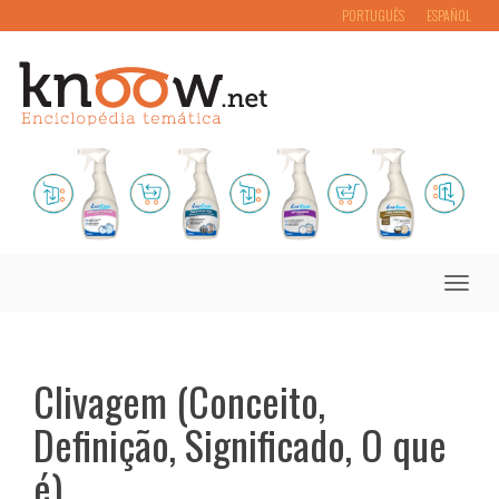
PORTUGUÊS
ESPAÑOL
Toggle
naviga
Clivagem (Conceito,
Definição, Significado, O que
é)