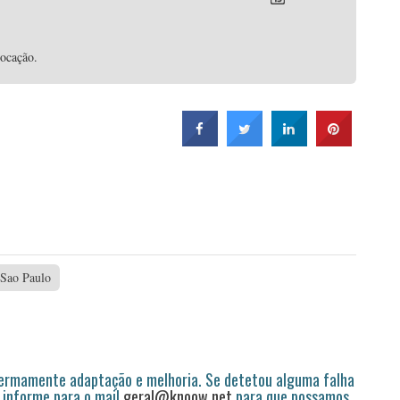
vocação.
Sao Paulo
permamente adaptação e melhoria. Se detetou alguma falha
 informe para o mail
geral@knoow.net
para que possamos