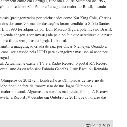
que também emite em Portugal, fundada a 27 de Setembro de 1953,
ação tem sede em São Paulo e é a segunda maior do Brasil, ficando
sicais (protagonizados por celebridades como Nat King Cole, Charles
ados dos anos 70, metade das acções foram vendidas a Silvio Santos
. Em 1990 foi adquirida por Edir Macedo (figura polémica no Brasil),
a venda chegou a ser investigada pela polícia que acreditava que parte
mpréstimos sem juros da Igreja Universal.
ransmitir a inauguração criada de raiz por Oscar Niemeyer. Quando a
canal seria usado pela IURD para evangelizar mas isso só acontece
rugada.
al. Actualmente existe a TV e a Rádio Record, o portal R7, Record
ornalismo da estação são: Fabíola Gadelha, Luiz Bacci ou Reinaldo
 Olímpicos de 2012 (em Londres) e as Olimpíadas de Inverno de
lobo ficou de fora da transmissão de uns Jogos Olímpicos.
 maior no canal. Algumas das novelas mais vistas foram “A Escrava
ovela, a RecordTV decidiu em Outubro de 2015 que o horário das
05-12-2017