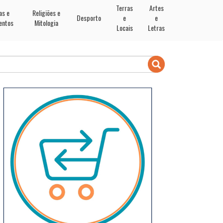
Terras
Artes
as e
Religiões e
Desporto
e
e
entos
Mitologia
Locais
Letras