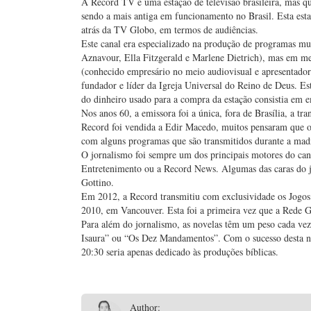
A Record TV é uma estação de televisão brasileira, mas 
sendo a mais antiga em funcionamento no Brasil. Esta est
atrás da TV Globo, em termos de audiências.
Este canal era especializado na produção de programas mu
Aznavour, Ella Fitzgerald e Marlene Dietrich), mas em me
(conhecido empresário no meio audiovisual e apresentador
fundador e líder da Igreja Universal do Reino de Deus. Est
do dinheiro usado para a compra da estação consistia em e
Nos anos 60, a emissora foi a única, fora de Brasília, a t
Record foi vendida a Edir Macedo, muitos pensaram que o 
com alguns programas que são transmitidos durante a mad
O jornalismo foi sempre um dos principais motores do can
Entretenimento ou a Record News. Algumas das caras do j
Gottino.
Em 2012, a Record transmitiu com exclusividade os Jogos
2010, em Vancouver. Esta foi a primeira vez que a Rede G
Para além do jornalismo, as novelas têm um peso cada vez
Isaura” ou “Os Dez Mandamentos”. Com o sucesso desta n
20:30 seria apenas dedicado às produções bíblicas.
Author: