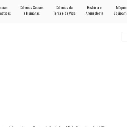
ncias
Ciências Sociais
Ciências da
História e
Máquin
máticas
e Humanas
Terra e da Vida
Arqueologia
Equipam