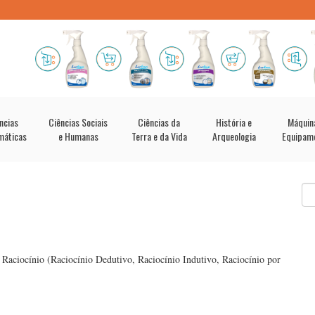
ncias
Ciências Sociais
Ciências da
História e
Máquin
máticas
e Humanas
Terra e da Vida
Arqueologia
Equipam
 Raciocínio (Raciocínio Dedutivo, Raciocínio Indutivo, Raciocínio por