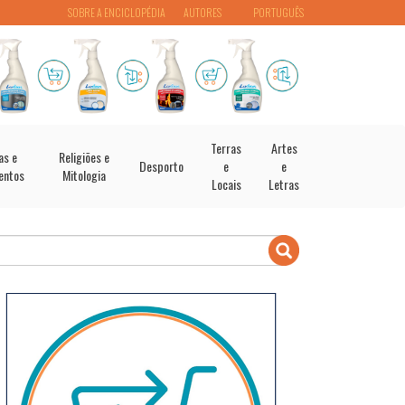
SOBRE A ENCICLOPÉDIA
AUTORES
PORTUGUÊS
Terras
Artes
as e
Religiões e
Desporto
e
e
entos
Mitologia
Locais
Letras