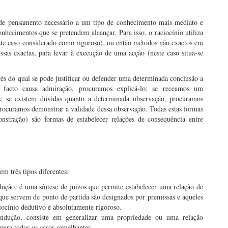
 de pensamento necessário a um tipo de conhecimento mais mediato e
nhecimentos que se pretendem alcançar. Para isso, o raciocínio utiliza
ste caso considerado como rigoroso), ou então métodos não exactos em
sas exactas, para levar à execução de uma acção (neste caso situa-se
és do qual se pode justificar ou defender uma determinada conclusão a
 facto causa admiração, procuramos explicá-lo; se receamos um
as; se existem dúvidas quanto a determinada observação, procuramos
procuramos demonstrar a validade dessa observação. Todas estas formas
monstração) são formas de estabelecer relações de consequência entre
m três tipos diferentes:
dução, é uma síntese de juízos que permite estabelecer uma relação de
) que servem de ponto de partida são designados por premissas e aqueles
iocínio dedutivo é absolutamente rigoroso.
 indução, consiste em generalizar uma propriedade ou uma relação
para todos os casos semelhantes.