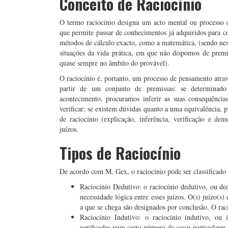
Conceito de Raciocínio
O termo raciocínio designa um acto mental ou processo
que permite passar de conhecimentos já adquiridos para co
métodos de cálculo exacto, como a matemática, (sendo ne
situações da vida prática, em que não dispomos de premis
quase sempre no âmbito do provável).
O raciocínio é, portanto, um processo de pensamento atrav
partir de um conjunto de premissas: se determinado
acontecimento, procuramos inferir as suas consequênci
verificar; se existem dúvidas quanto a uma equivalência, 
de raciocínio (explicação, inferência, verificação e de
juízos.
Tipos de Raciocínio
De acordo com M. Gex, o raciocínio pode ser classificado e
Raciocínio Dedutivo: o raciocínio dedutivo, ou de
necessidade lógica entre esses juízos. O(s) juízo(s
a que se chega são designados por conclusão. O rac
Raciocínio Indutivo: o raciocínio indutivo, ou
verificadas num certo número de casos particulares 