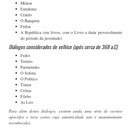
Ménon
Eutidemo
Crátilo
O Banquete
Fédon
A República (em livros, com o Livro a datar provavelmente
do período da juventude)
Diálogos considerados de velhice (após cerca de 368 a.C)
Fedro
Teeteto
Parménides
O Sofista
O Político
Timeu
Crítias
Filebo
As Leis
Para além destes diálogos, existem ainda uma série de escritos
apócrifos e treze cartas cuja autenticidade não é unanimemente
reconhecida).