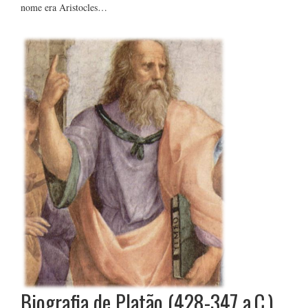
nome era Aristocles…
Biografia de Platão (428-347 a.C.)