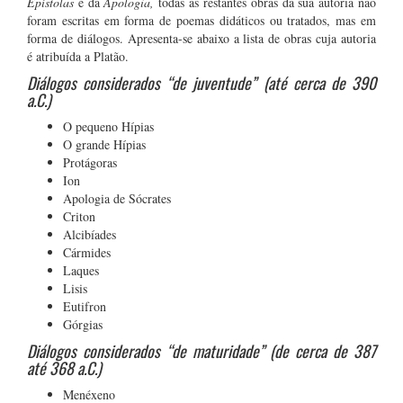
Epístolas
e da
Apologia,
todas as restantes obras da sua autoria não
foram escritas em forma de poemas didáticos ou tratados, mas em
forma de diálogos. Apresenta-se abaixo a lista de obras cuja autoria
é atribuída a Platão.
Diálogos considerados “de juventude” (até cerca de 390
a.C.)
O pequeno Hípias
O grande Hípias
Protágoras
Ion
Apologia de Sócrates
Criton
Alcibíades
Cármides
Laques
Lisis
Eutifron
Górgias
Diálogos considerados “de maturidade” (de cerca de 387
até 368 a.C.)
Menéxeno