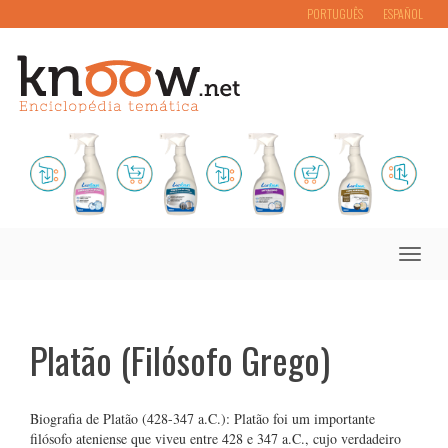
PORTUGUÊS
ESPAÑOL
Toggle
naviga
Platão (Filósofo Grego)
Biografia de Platão (428-347 a.C.): Platão foi um importante
filósofo ateniense que viveu entre 428 e 347 a.C., cujo verdadeiro