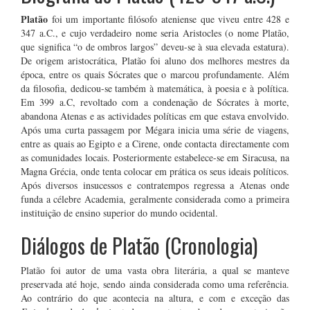
Platão
foi um importante filósofo ateniense que viveu entre 428 e
347 a.C., e cujo verdadeiro nome seria Aristocles (o nome Platão,
que significa “o de ombros largos” deveu-se à sua elevada estatura).
De origem aristocrática, Platão foi aluno dos melhores mestres da
época, entre os quais Sócrates que o marcou profundamente. Além
da filosofia, dedicou-se também à matemática, à poesia e à política.
Em 399 a.C, revoltado com a condenação de Sócrates à morte,
abandona Atenas e as actividades políticas em que estava envolvido.
Após uma curta passagem por Mégara inicia uma série de viagens,
entre as quais ao Egipto e a Cirene, onde contacta directamente com
as comunidades locais. Posteriormente estabelece-se em Siracusa, na
Magna Grécia, onde tenta colocar em prática os seus ideais políticos.
Após diversos insucessos e contratempos regressa a Atenas onde
funda a célebre Academia, geralmente considerada como a primeira
instituição de ensino superior do mundo ocidental.
Diálogos de Platão (Cronologia)
Platão foi autor de uma vasta obra literária, a qual se manteve
preservada até hoje, sendo ainda considerada como uma referência.
Ao contrário do que acontecia na altura, e com e exceção das