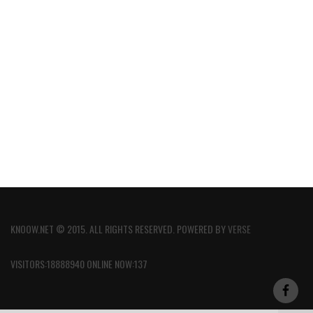
KNOOW.NET © 2015. ALL RIGHTS RESERVED. POWERED BY
VERSE
VISITORS:18888940 ONLINE NOW:137