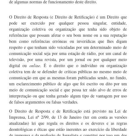
de algumas normas de funcionamento deste direito.
O Direito de Resposta (e Direito de Retificação) é um Direito que
pode ser exercido por qualquer pessoa singular, entidade,
organização coletiva ou organização que tenha sido objeto de
referências que possam afetar o seu bom nome ou a sua reputação
bem como referências erróneas ou inverídicas que lhes digam
respeito e que tenham sido veiculadas por um determinado meio de
comunicação social seja por uma estação de rádio, por um canal de
televisão, por uma revista, por um jornal ou por qualquer meio
digital ou
online
. É o direito que o indivíduo ou organização
coletiva tem de se defender de críticas públicas no mesmo meio de
comunicação em que as mesmas foram publicadas sendo, no fundo,
um esclarecimento público de algo que foi escrito ou dito por um
meio de comunicação social e que possa ter sido alvo de erros de
interpretação ou que tenha gerado algum tipo de vantagem por uso
de falsos argumentos ou falsas verdades.
O Direito de Resposta e de Retificação está previsto na Lei de
Imprensa, Lei nº 2/99, de 13 de Janeiro (ter em conta as versões
atualizadas) lei que regula os direitos e os deveres e as regras
deontológicas e éticas que estão inerentes ao exercício da liberdade
de imprensa e da profissão de Jornalista e constitui por isso um dos