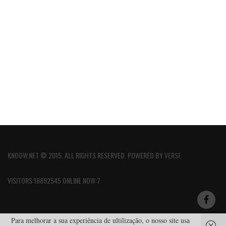
KNOOW.NET © 2015. ALL RIGHTS RESERVED. POWERED BY
VERSE
VISITORS:18892545 ONLINE NOW:7
Para melhorar a sua experiência de ultilização, o nosso site usa