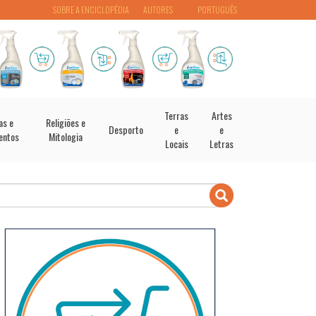
SOBRE A ENCICLOPÉDIA
AUTORES
PORTUGUÊS
Terras
Artes
as e
Religiões e
Desporto
e
e
entos
Mitologia
Locais
Letras