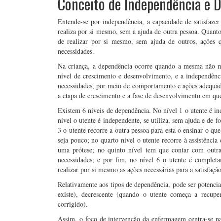
Conceito de Independência e 
Entende-se por independência, a capacidade de satisfazer
realiza por si mesmo, sem a ajuda de outra pessoa. Quant
de realizar por si mesmo, sem ajuda de outros, ações q
necessidades.
Na criança, a dependência ocorre quando a mesma não 
nível de crescimento e desenvolvimento, e a independênci
necessidades, por meio de comportamento e ações adequada
a etapa de crescimento e a fase de desenvolvimento em que
Existem 6 níveis de dependência. No nível 1 o utente é i
nível o utente é independente, se utiliza, sem ajuda e de 
3 o utente recorre a outra pessoa para esta o ensinar o qu
seja pouco; no quarto nível o utente recorre à assistência
uma prótese; no quinto nível tem que contar com outra p
necessidades; e por fim, no nível 6 o utente é complet
realizar por si mesmo as ações necessárias para a satisfaçã
Relativamente aos tipos de dependência, pode ser potencial
existe), decrescente (quando o utente começa a recup
corrigido).
Assim, o foco de intervenção da enfermagem centra-se n