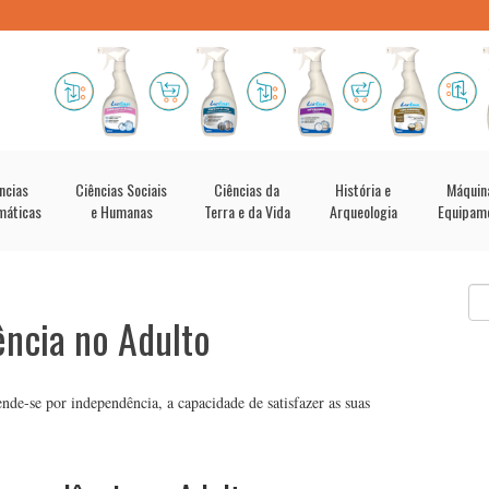
ncias
Ciências Sociais
Ciências da
História e
Máquin
máticas
e Humanas
Terra e da Vida
Arqueologia
Equipam
ncia no Adulto
de-se por independência, a capacidade de satisfazer as suas