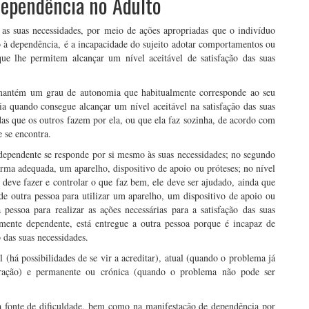
Dependência no Adulto
 as suas necessidades, por meio de ações apropriadas que o indivíduo
o à dependência, é a incapacidade do sujeito adotar comportamentos ou
ue lhe permitem alcançar um nível aceitável de satisfação das suas
mantém um grau de autonomia que habitualmente corresponde ao seu
a quando consegue alcançar um nível aceitável na satisfação das suas
s que os outros fazem por ela, ou que ela faz sozinha, de acordo com
 se encontra.
ndependente se responde por si mesmo às suas necessidades; no segundo
forma adequada, um aparelho, dispositivo de apoio ou próteses; no nível
e deve fazer e controlar o que faz bem, ele deve ser ajudado, ainda que
 de outra pessoa para utilizar um aparelho, um dispositivo de apoio ou
essoa para realizar as ações necessárias para a satisfação das suas
amente dependente, está entregue a outra pessoa porque é incapaz de
o das suas necessidades.
 (há possibilidades de se vir a acreditar), atual (quando o problema já
eração) e permanente ou crónica (quando o problema não pode ser
a fonte de dificuldade, bem como na manifestação de dependência por