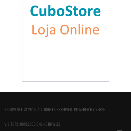
KNOOW.NET © 2015. ALL RIGHTS RESERVED. POWERED BY
VERSE
VISITORS:18882303 ONLINE NOW:22