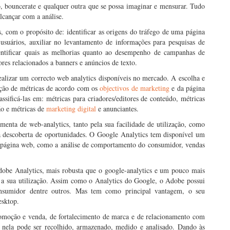
o, bouncerate e qualquer outra que se possa imaginar e mensurar. Tudo
alcançar com a análise.
s, com o propósito de: identificar as origens do tráfego de uma página
 usuários, auxiliar no levantamento de informações para pesquisas de
 identificar quais as melhorias quanto ao desempenho de campanhas de
ores relacionados a banners e anúncios de texto.
ealizar um correcto web analytics disponíveis no mercado. A escolha e
ição de métricas de acordo com os
objectivos de marketing
e da página
sificá-las em: métricas para criadores/editores de conteúdo, métricas
ão e métricas de
marketing digital
e anunciantes.
menta de web-analytics, tanto pela sua facilidade de utilização, como
a descoberta de oportunidades. O Google Analytics tem disponível um
a página web, como a análise de comportamento do consumidor, vendas
Adobe Analytics, mais robusta que o google-analytics e um pouco mais
a a sua utilização. Assim como o Analytics do Google, o Adobe possui
onsumidor dentre outros. Mas tem como principal vantagem, o seu
esktop.
omoção e venda, de fortalecimento de marca e de relacionamento com
 nela pode ser recolhido, armazenado, medido e analisado. Dando às