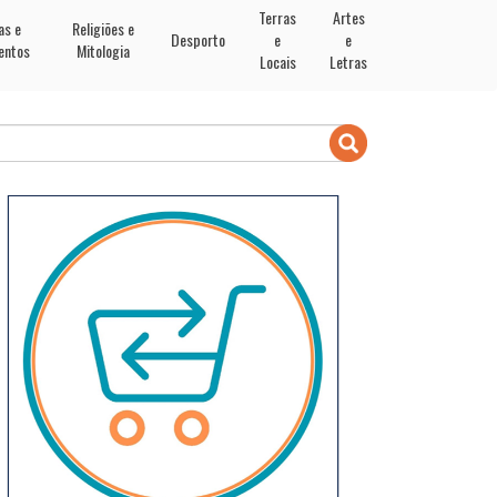
Terras
Artes
as e
Religiões e
Desporto
e
e
entos
Mitologia
Locais
Letras