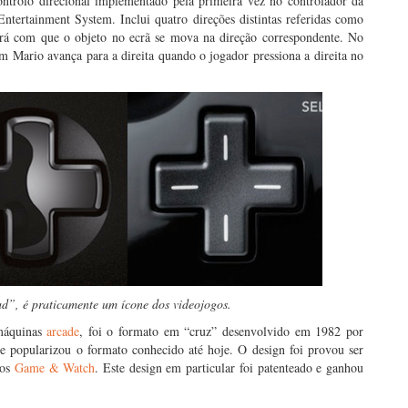
ntrolo direcional implementado pela primeira vez no controlador da
ntertainment System. Inclui quatro direções distintas referidas como
fará com que o objeto no ecrã se mova na direção correspondente. No
Mario avança para a direita quando o jogador pressiona a direita no
d”, é praticamente um ícone dos videojogos.
 máquinas
arcade
, foi o formato em “cruz” desenvolvido em 1982 por
popularizou o formato conhecido até hoje. O design foi provou ser
cos
Game & Watch
. Este design em particular foi patenteado e ganhou