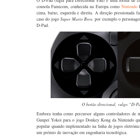
O D-Pad (sigla para Directional Pad) é uma forma de co
consola Famicom, conhecida na Europa como
Nintendo
E
cima, baixo, esquerda e direita. A direção pressionada 
caso do jogo
Super Mario Bros.
por exemplo o personagem 
D-Pad.
O botão direcional, vulgo “D-Pa
Embora tenha como percursor alguns controladores de
Gunpei Yokoi para o jogo Donkey Kong da Nintendo que 
popular quando implementado na linha de jogos eletróni
um prémio de inovação em engenharia tecnológica.