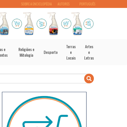
SOBRE A ENCICLOPÉDIA
AUTORES
PORTUGUÊS
Terras
Artes
as e
Religiões e
Desporto
e
e
entos
Mitologia
Locais
Letras