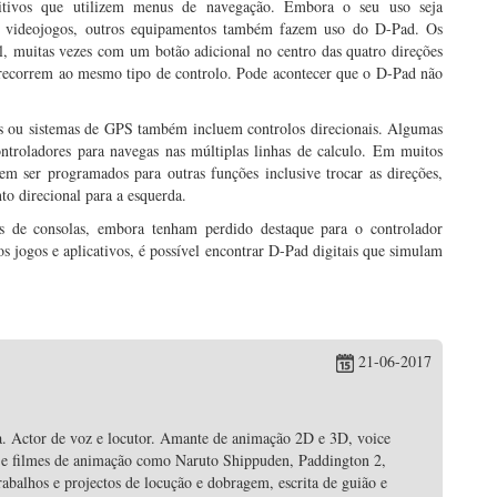
itivos que utilizem menus de navegação. Embora o seu uso seja
de videojogos, outros equipamentos também fazem uso do D-Pad. Os
l, muitas vezes com um botão adicional no centro das quatro direções
correm ao mesmo tipo de controlo. Pode acontecer que o D-Pad não
s ou sistemas de GPS também incluem controlos direcionais. Algumas
controladores para navegas nas múltiplas linhas de calculo. Em muitos
em ser programados para outras funções inclusive trocar as direções,
o direcional para a esquerda.
s de consolas, embora tenham perdido destaque para o controlador
s jogos e aplicativos, é possível encontrar D-Pad digitais que simulam
21-06-2017
a. Actor de voz e locutor. Amante de animação 2D e 3D, voice
ies e filmes de animação como Naruto Shippuden, Paddington 2,
balhos e projectos de locução e dobragem, escrita de guião e