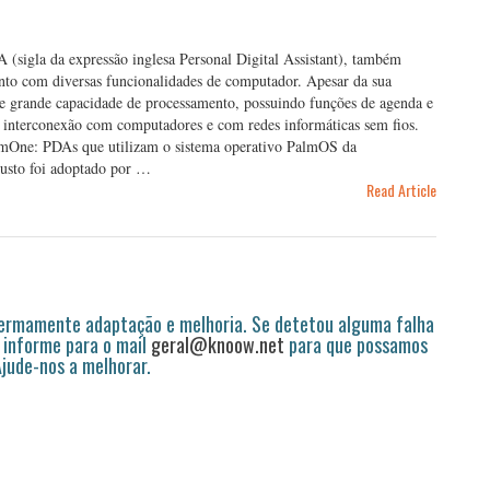
(sigla da expressão inglesa Personal Digital Assistant), também
o com diversas funcionalidades de computador. Apesar da sua
e grande capacidade de processamento, possuindo funções de agenda e
 de interconexão com computadores e com redes informáticas sem fios.
almOne: PDAs que utilizam o sistema operativo PalmOS da
busto foi adoptado por …
Read Article
permamente adaptação e melhoria. Se detetou alguma falha
 informe para o mail
geral@knoow.net
para que possamos
 Ajude-nos a melhorar.