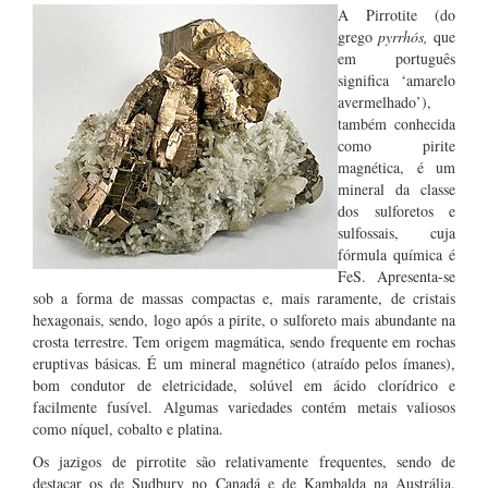
A Pirrotite (do
grego
pyrrhós,
que
em português
significa ‘amarelo
avermelhado’),
também conhecida
como pirite
magnética, é um
mineral da classe
dos sulforetos e
sulfossais, cuja
fórmula química é
FeS. Apresenta-se
sob a forma de massas compactas e, mais raramente, de cristais
hexagonais, sendo, logo após a pirite, o sulforeto mais abundante na
crosta terrestre. Tem origem magmática, sendo frequente em rochas
eruptivas básicas. É um mineral magnético (atraído pelos ímanes),
bom condutor de eletricidade, solúvel em ácido clorídrico e
facilmente fusível. Algumas variedades contém metais valiosos
como níquel, cobalto e platina.
Os jazigos de pirrotite são relativamente frequentes, sendo de
destacar os de Sudbury no Canadá e de Kambalda na Austrália.