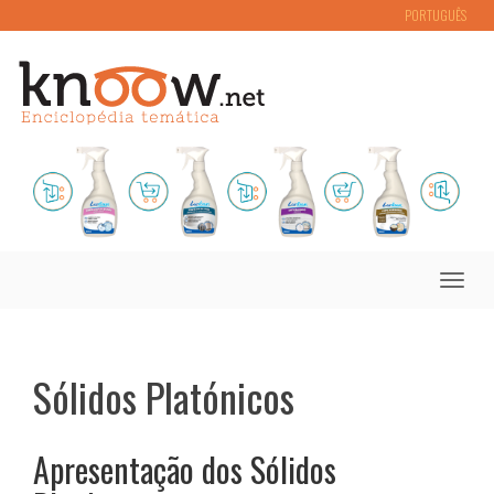
PORTUGUÊS
Toggle
naviga
Sólidos Platónicos
Apresentação dos Sólidos