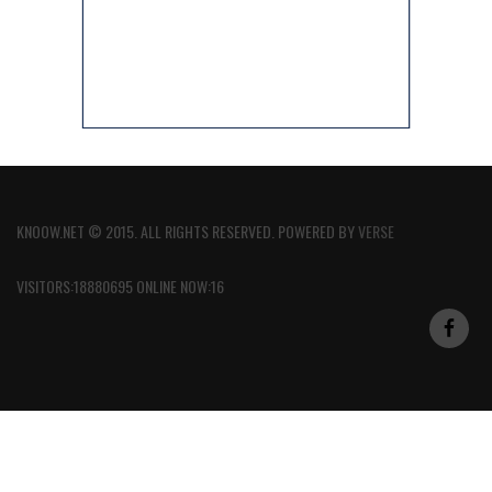
KNOOW.NET © 2015. ALL RIGHTS RESERVED. POWERED BY
VERSE
VISITORS:18880695 ONLINE NOW:16