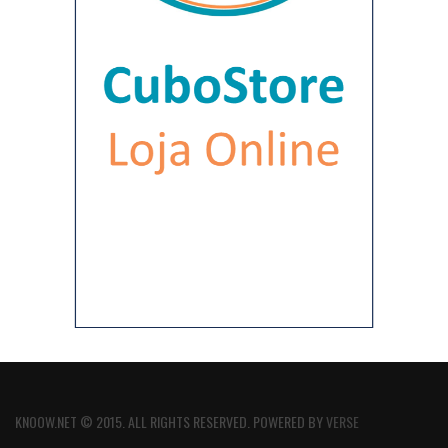
KNOOW.NET © 2015. ALL RIGHTS RESERVED. POWERED BY
VERSE