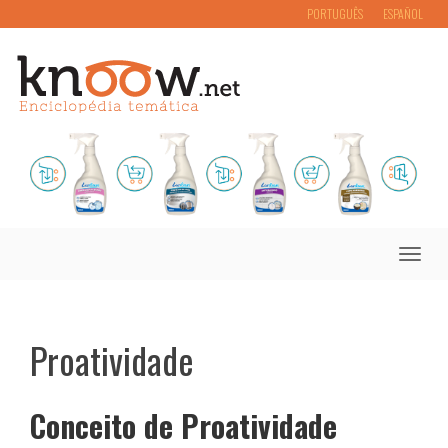
PORTUGUÊS
ESPAÑOL
Toggle
naviga
Proatividade
Conceito de Proatividade