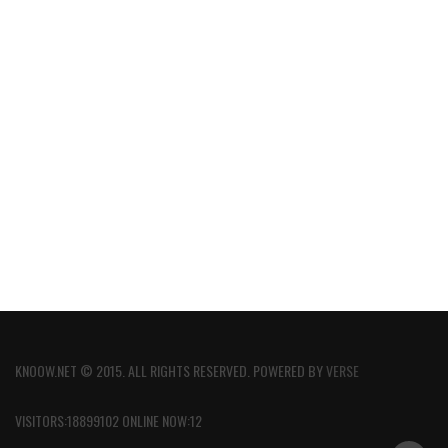
KNOOW.NET © 2015. ALL RIGHTS RESERVED. POWERED BY
VERSE
VISITORS:18899102 ONLINE NOW:12