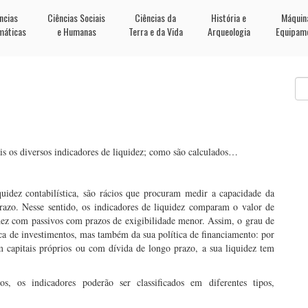
ncias
Ciências Sociais
Ciências da
História e
Máquin
máticas
e Humanas
Terra e da Vida
Arqueologia
Equipam
is os diversos indicadores de liquidez; como são calculados…
quidez contabilística, são rácios que procuram medir a capacidade da
razo. Nesse sentido, os indicadores de liquidez comparam o valor de
dez com passivos com prazos de exigibilidade menor. Assim, o grau de
ca de investimentos, mas também da sua política de financiamento: por
m capitais próprios ou com dívida de longo prazo, a sua liquidez tem
s, os indicadores poderão ser classificados em diferentes tipos,