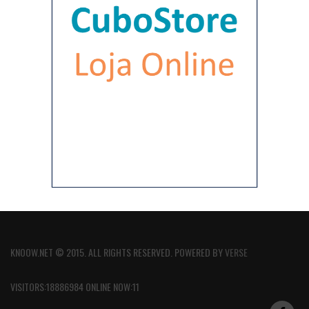
KNOOW.NET © 2015. ALL RIGHTS RESERVED. POWERED BY
VERSE
VISITORS:18886984 ONLINE NOW:11