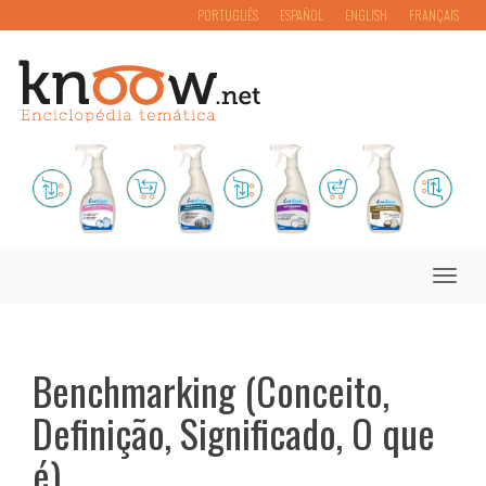
PORTUGUÊS
ESPAÑOL
ENGLISH
FRANÇAIS
Toggle
naviga
Benchmarking (Conceito,
Definição, Significado, O que
é)