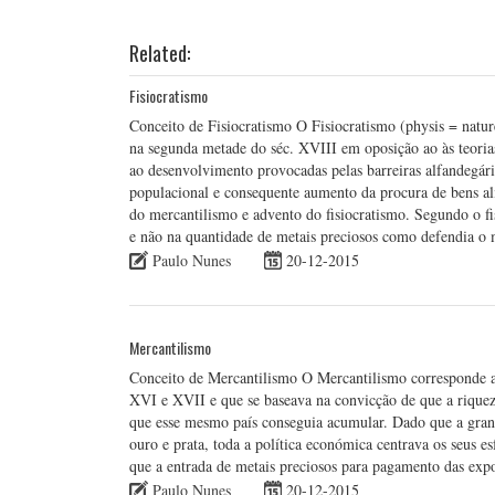
Related:
Fisiocratismo
Conceito de Fisiocratismo O Fisiocratismo (physis = natu
na segunda metade do séc. XVIII em oposição ao às teorias
ao desenvolvimento provocadas pelas barreiras alfandegári
populacional e consequente aumento da procura de bens ali
do mercantilismo e advento do fisiocratismo. Segundo o fis
e não na quantidade de metais preciosos como defendia o 
Paulo Nunes
20-12-2015
Mercantilismo
Conceito de Mercantilismo O Mercantilismo corresponde a
XVI e XVII e que se baseava na convicção de que a riquez
que esse mesmo país conseguia acumular. Dado que a grand
ouro e prata, toda a política económica centrava os seus
que a entrada de metais preciosos para pagamento das exp
Paulo Nunes
20-12-2015