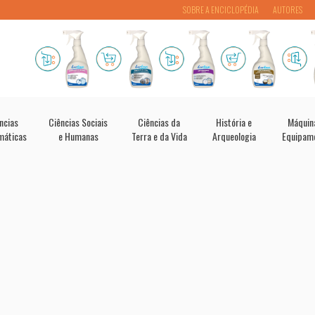
SOBRE A ENCICLOPÉDIA
AUTORES
ncias
Ciências Sociais
Ciências da
História e
Máquin
máticas
e Humanas
Terra e da Vida
Arqueologia
Equipam