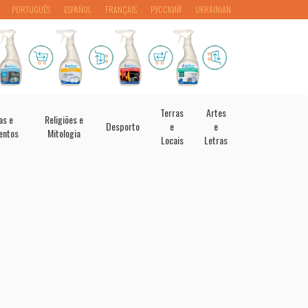
PORTUGUÊS
ESPAÑOL
FRANÇAIS
РУССКИЙ
UKRAINIAN
Terras
Artes
as e
Religiões e
Desporto
e
e
entos
Mitologia
Locais
Letras