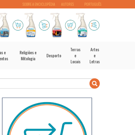
SOBRE A ENCICLOPÉDIA
AUTORES
PORTUGUÊS
Terras
Artes
as e
Religiões e
Desporto
e
e
entos
Mitologia
Locais
Letras