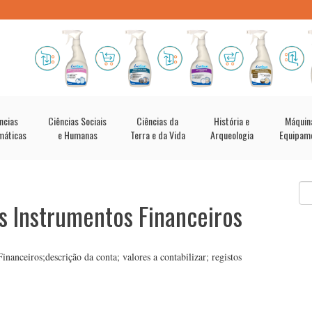
ncias
Ciências Sociais
Ciências da
História e
Máquin
máticas
e Humanas
Terra e da Vida
Arqueologia
Equipam
s Instrumentos Financeiros
anceiros;descrição da conta; valores a contabilizar; registos