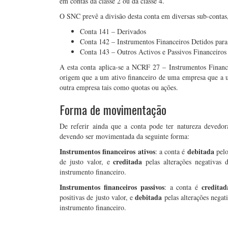
em contas da classe 2 ou da classe 4.
O SNC prevê a divisão desta conta em diversas sub-conta
Conta 141 – Derivados
Conta 142 – Instrumentos Financeiros Detidos par
Conta 143 – Outros Activos e Passivos Financeiros
A esta conta aplica-se a NCRF 27 – Instrumentos Finance
origem que a um ativo financeiro de uma empresa que a u
outra empresa tais como quotas ou ações.
Forma de movimentação
De referir ainda que a conta pode ter natureza devedor
devendo ser movimentada da seguinte forma:
Instrumentos financeiros ativos
debitada
: a conta é
pelo
creditada
de justo valor, e
pelas alterações negativas 
instrumento financeiro.
Instrumentos financeiros passivos
credita
: a conta é
debitada
positivas de justo valor, e
pelas alterações negat
instrumento financeiro.