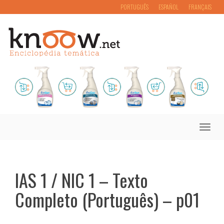
PORTUGUÊS
ESPAÑOL
FRANÇAIS
Toggle
naviga
IAS 1 / NIC 1 – Texto
Completo (Português) – p01