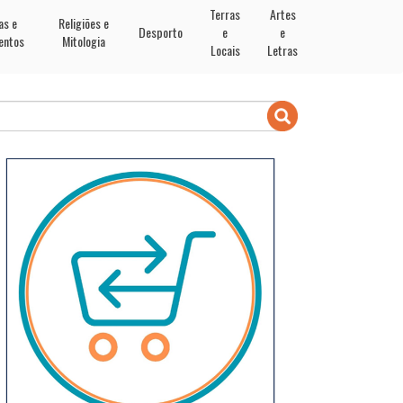
Terras
Artes
as e
Religiões e
Desporto
e
e
entos
Mitologia
Locais
Letras