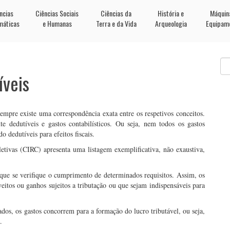
ncias
Ciências Sociais
Ciências da
História e
Máquin
máticas
e Humanas
Terra e da Vida
Arqueologia
Equipam
íveis
empre existe uma correspondência exata entre os respetivos conceitos.
te dedutíveis e gastos contabilísticos. Ou seja, nem todos os gastos
o dedutíveis para efeitos fiscais.
tivas (CIRC) apresenta uma listagem exemplificativa, não exaustiva,
 que se verifique o cumprimento de determinados requisitos. Assim, os
veitos ou ganhos sujeitos a tributação ou que sejam indispensáveis para
dos, os gastos concorrem para a formação do lucro tributável, ou seja,
.