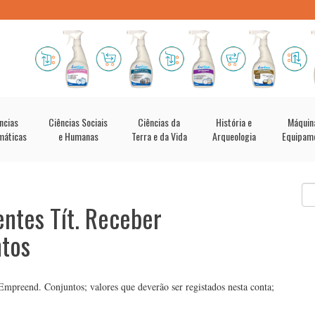
ncias
Ciências Sociais
Ciências da
História e
Máquin
máticas
e Humanas
Terra e da Vida
Arqueologia
Equipam
ntes Tít. Receber
tos
mpreend. Conjuntos; valores que deverão ser registados nesta conta;