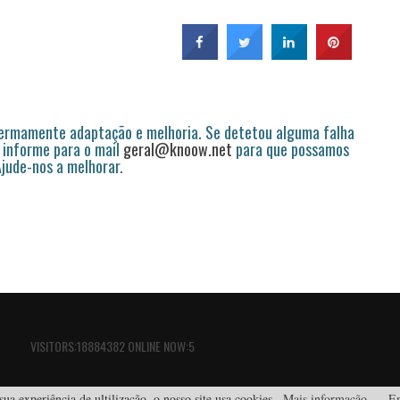
permamente adaptação e melhoria. Se detetou alguma falha
 informe para o mail
geral@knoow.net
para que possamos
 Ajude-nos a melhorar.
VISITORS:18884382 ONLINE NOW:5
ua experiência de ultilização, o nosso site usa cookies.
Mais informação
En