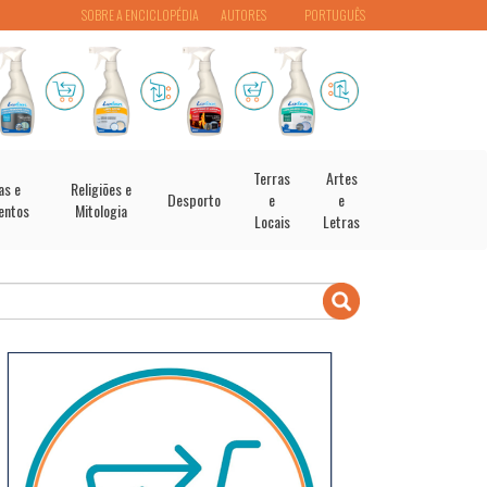
SOBRE A ENCICLOPÉDIA
AUTORES
PORTUGUÊS
Terras
Artes
as e
Religiões e
Desporto
e
e
entos
Mitologia
Locais
Letras