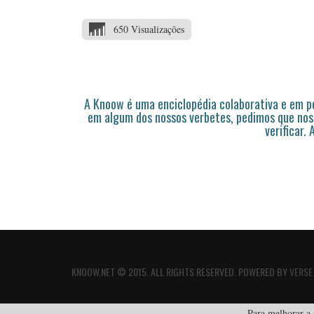
650 Visualizações
A Knoow é uma enciclopédia colaborativa e em 
em algum dos nossos verbetes, pedimos que nos
verificar.
KNOOW.NET © 2015. ALL RIGHTS RESERVED. POWERED BY
VERSE
Para melhorar a s