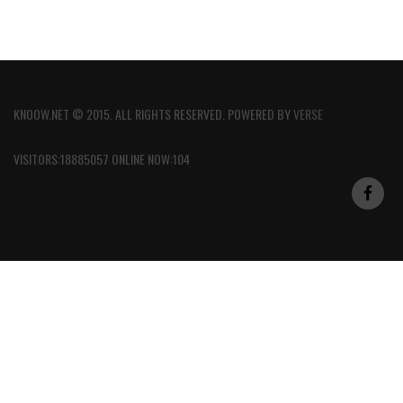
KNOOW.NET © 2015. ALL RIGHTS RESERVED. POWERED BY
VERSE
VISITORS:18885057 ONLINE NOW:104