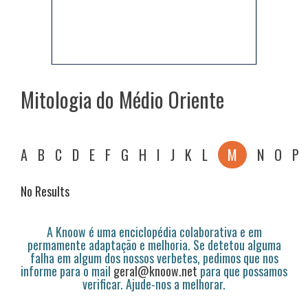
Mitologia do Médio Oriente
A
B
C
D
E
F
G
H
I
J
K
L
M
N
O
P
No Results
A Knoow é uma enciclopédia colaborativa e em
permamente adaptação e melhoria. Se detetou alguma
falha em algum dos nossos verbetes, pedimos que nos
informe para o mail
geral@knoow.net
para que possamos
verificar. Ajude-nos a melhorar.