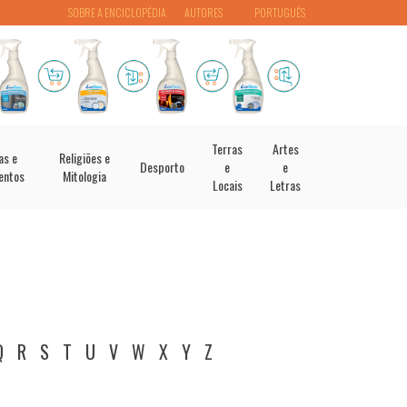
SOBRE A ENCICLOPÉDIA
AUTORES
PORTUGUÊS
Terras
Artes
as e
Religiões e
Desporto
e
e
entos
Mitologia
Locais
Letras
Q
R
S
T
U
V
W
X
Y
Z