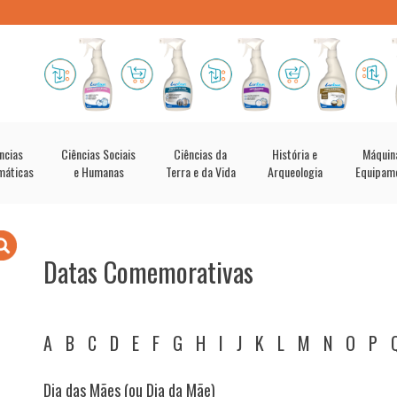
ncias
Ciências Sociais
Ciências da
História e
Máquin
máticas
e Humanas
Terra e da Vida
Arqueologia
Equipam
Datas Comemorativas
A
B
C
D
E
F
G
H
I
J
K
L
M
N
O
P
Dia das Mães (ou Dia da Mãe)