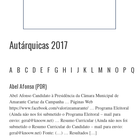
Autárquicas 2017
A
B
C
D
E
F
G
H
I
J
K
L
M
N
O
P
Q
Abel Afonso (PDR)
Abel Afonso Candidato à Presidência da Câmara Municipal de
Amarante Cartaz da Campanha … Páginas Web
https://www.facebook.com/valorizeamarante/ … Programa Eleitoral
(Ainda não nos foi submetido o Programa Eleitoral – mail para
envio: geral@knoow.net) … Resumo Curricular (Ainda não nos foi
submetido o Resumo Curricular do Candidato – mail para envio:
geral@knoow.net) Fonte: (…) … Resultados […]