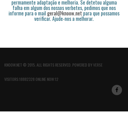
permamente adaptação e melhoria. Se detetou alguma
falha em algum dos nossos verbetes, pedimos que nos
informe para o mail
geral@knoow.net
para que possamos
verificar. Ajude-nos a melhorar.
KNOOW.NET © 2015. ALL RIGHTS RESERVED. POWERED BY
VERSE
VISITORS:18882328 ONLINE NOW:12